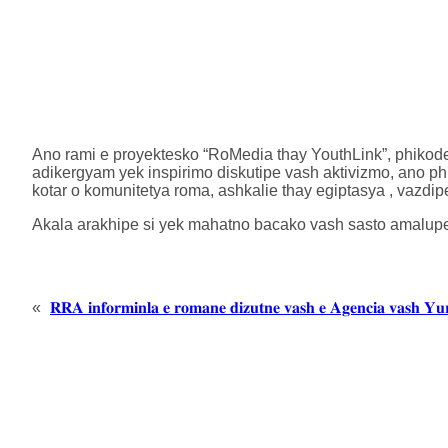
Ano rami e proyektesko “RoMedia thay YouthLink”, phikode
adikergyam yek inspirimo diskutipe vash aktivizmo, ano ph
kotar o komunitetya roma, ashkalie thay egiptasya , vazdip
Akala arakhipe si yek mahatno bacako vash sasto amalup
«
𝐑𝐑𝐀 𝐢𝐧𝐟𝐨𝐫𝐦𝐢𝐧𝐥𝐚 𝐞 𝐫𝐨𝐦𝐚𝐧𝐞 𝐝𝐢𝐳𝐮𝐭𝐧𝐞 𝐯𝐚𝐬𝐡 𝐞 𝐀𝐠𝐞𝐧𝐜𝐢𝐚 𝐯𝐚𝐬𝐡 𝐘𝐮𝐫