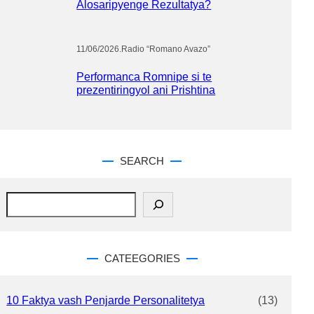
Alosaripyenge Rezultatya?
11/06/2026
.
Radio “Romano Avazo”
Performanca Romnipe si te
prezentiringyol ani Prishtina
SEARCH
S
e
a
r
c
CATEEGORIES
h
10 Faktya vash Penjarde Personalitetya
(13)