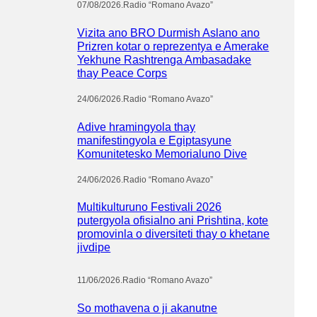
07/08/2026
.
Radio “Romano Avazo”
Vizita ano BRO Durmish Aslano ano
Prizren kotar o reprezentya e Amerake
Yekhune Rashtrenga Ambasadake
thay Peace Corps
24/06/2026
.
Radio “Romano Avazo”
Adive hramingyola thay
manifestingyola e Egiptasyune
Komunitetesko Memorialuno Dive
24/06/2026
.
Radio “Romano Avazo”
Multikulturuno Festivali 2026
putergyola ofisialno ani Prishtina, kote
promovinla o diversiteti thay o khetane
jivdipe
11/06/2026
.
Radio “Romano Avazo”
So mothavena o ji akanutne