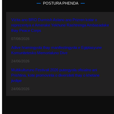
POSTURA PHENDA
Vizita ano BRO Durmish Aslano ano Prizren kotar o
reprezentya e Amerake Yekhune Rashtrenga Ambasadake
thay Peace Corps
07/08/2026
Adive hramingyola thay manifestingyola e Egiptasyune
Komunitetesko Memorialuno Dive
24/06/2026
Multikulturuno Festivali 2026 putergyola ofisialno ani
Prishtina, kote promovinla o diversiteti thay o khetane
jivdipe
24/06/2026