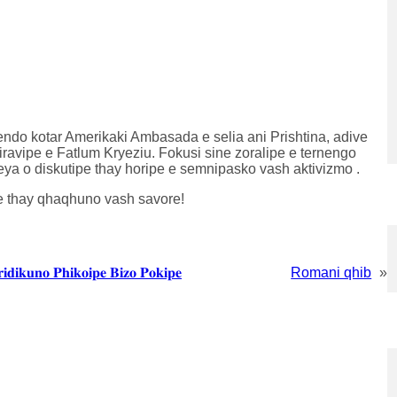
ndo kotar Amerikaki Ambasada e selia ani Prishtina, adive
iravipe e Fatlum Kryeziu. Fokusi sine zoralipe e ternengo
eya o diskutipe thay horipe e semnipasko vash aktivizmo .
e thay qhaqhuno vash savore!
𝐢𝐝𝐢𝐤𝐮𝐧𝐨 𝐏𝐡𝐢𝐤𝐨𝐢𝐩𝐞 𝐁𝐢𝐳𝐨 𝐏𝐨𝐤𝐢𝐩𝐞
Romani qhib
»