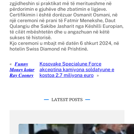
zgjidheshin si praktikat më të meritueshme në
përdorimin e gjuhëve dhe zbatimin e ligjeve.
Certifikimin i është dorëzuar Osmanit Osmani, në
një ceremoni në prani të Fatmir Menekshe, Daut
Qulangiu dhe Sakibe Jasharit nga Këshilli Europian,
të cilët mbështetën dhe u angazhuan në këtë
sukses të historisë.
Kjo ceremoni u mbajt më datën 6 shkurt 2024, në
hotelin Swiss Diamond në Prishtinë.
«
𝑭𝒖𝒏𝒏𝒚
Kosovake Specialune Force
𝑴𝒐𝒏𝒆𝒚 𝒌𝒐𝒕𝒂𝒓
akceptina kamiyona soldatyune e
𝑹𝒂𝒚 𝑪𝒐𝒐𝒏𝒆𝒚
kostoa 2.7 miliyona euro
»
LATEST POSTS