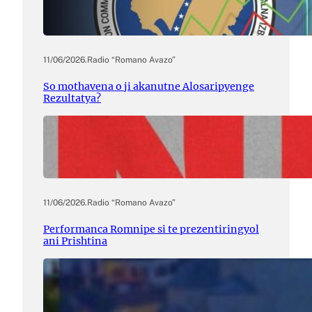
11/06/2026
.
Radio “Romano Avazo”
So mothavena o ji akanutne Alosaripyenge
Rezultatya?
11/06/2026
.
Radio “Romano Avazo”
Performanca Romnipe si te prezentiringyol
ani Prishtina