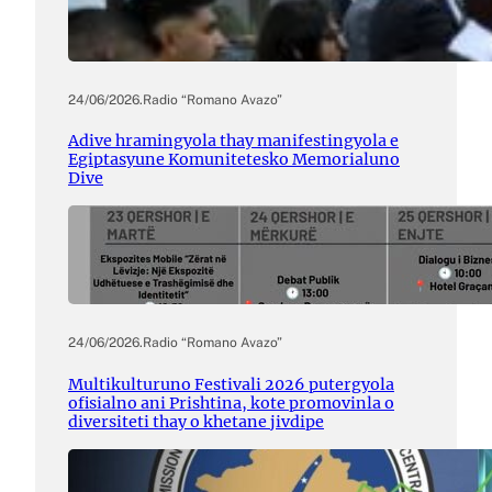
24/06/2026
.
Radio “Romano Avazo”
Adive hramingyola thay manifestingyola e
Egiptasyune Komunitetesko Memorialuno
Dive
24/06/2026
.
Radio “Romano Avazo”
Multikulturuno Festivali 2026 putergyola
ofisialno ani Prishtina, kote promovinla o
diversiteti thay o khetane jivdipe