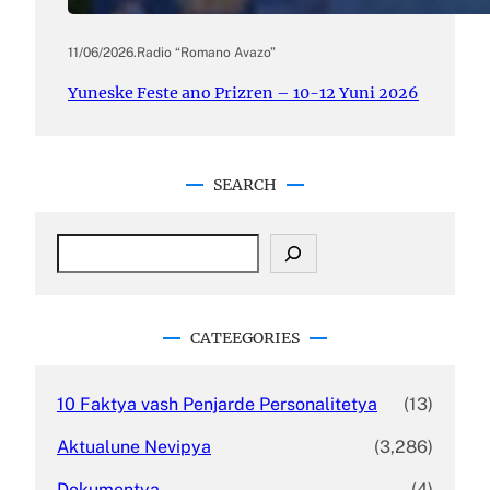
11/06/2026
.
Radio “Romano Avazo”
Yuneske Feste ano Prizren – 10-12 Yuni 2026
SEARCH
S
e
a
r
c
CATEEGORIES
h
10 Faktya vash Penjarde Personalitetya
(13)
Aktualune Nevipya
(3,286)
Dokumentya
(4)