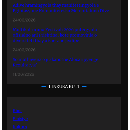
Adive hramingyola thay manifestingyola e
Egiptasyune Komunitetesko Memorialuno Dive
24/06/2026
Multikulturuno Festivali 2026 putergyola
ofisialno ani Prishtina, kote promovinla o
diversiteti thay o khetane jivdipe
24/06/2026
So mothavena o ji akanutne Alosaripyenge
Rezultatya?
11/06/2026
LINKURA BUTI
Kher
Emisiye
Kultura