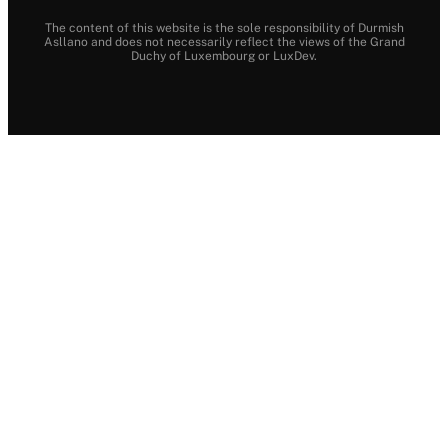
The content of this website is the sole responsibility of Durmish
Asllano and does not necessarily reflect the views of the Grand
Duchy of Luxembourg or LuxDev.