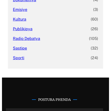
Emisiye
(3)
Kultura
(60)
Publikipya
(26)
Radio Debatya
(105)
Sastipe
(32)
Sporti
(24)
POSTURA PHENDA