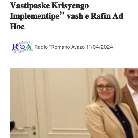
𝐕𝐚𝐬𝐭𝐢𝐩𝐚𝐬𝐤𝐞 𝐊𝐫𝐢𝐬𝐲𝐞𝐧𝐠𝐨
𝐈𝐦𝐩𝐥𝐞𝐦𝐞𝐧𝐭𝐢𝐩𝐞” 𝐯𝐚𝐬𝐡 𝐞 𝐑𝐚𝐟𝐢𝐧 𝐀𝐝
𝐇𝐨𝐜
Radio “Romano Avazo”
11/04/2024