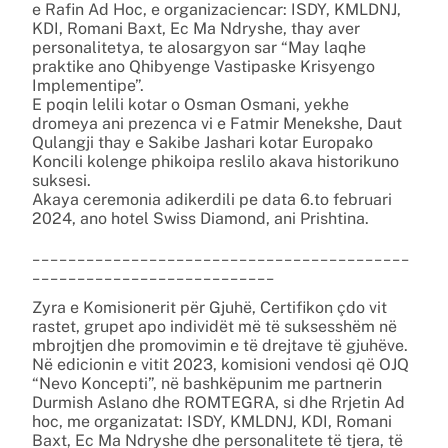
e Rafin Ad Hoc, e organizaciencar: ISDY, KMLDNJ,
KDI, Romani Baxt, Ec Ma Ndryshe, thay aver
personalitetya, te alosargyon sar “May laqhe
praktike ano Qhibyenge Vastipaske Krisyengo
Implementipe”.
E poqin lelili kotar o Osman Osmani, yekhe
dromeya ani prezenca vi e Fatmir Menekshe, Daut
Qulangji thay e Sakibe Jashari kotar Europako
Koncili kolenge phikoipa reslilo akava historikuno
suksesi.
Akaya ceremonia adikerdili pe data 6.to februari
2024, ano hotel Swiss Diamond, ani Prishtina.
__________________________________________
___________________________
Zyra e Komisionerit për Gjuhë, Certifikon çdo vit
rastet, grupet apo individët më të suksesshëm në
mbrojtjen dhe promovimin e të drejtave të gjuhëve.
Në edicionin e vitit 2023, komisioni vendosi që OJQ
“Nevo Koncepti”, në bashkëpunim me partnerin
Durmish Aslano dhe ROMTEGRA, si dhe Rrjetin Ad
hoc, me organizatat: ISDY, KMLDNJ, KDI, Romani
Baxt, Ec Ma Ndryshe dhe personalitete të tjera, të