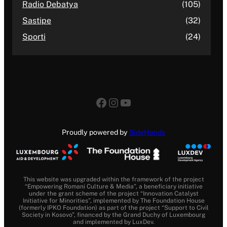
Radio Debatya
(105)
Sastipe
(32)
Sporti
(24)
Facebook
Instagram
YouTube
Proudly powered by
SideHands
This website was upgraded within the framework of the project
“Empowering Romani Culture & Media”, a beneficiary initiative
under the grant scheme of the project “Innovation Catalyst
Initiative for Minorities”, implemented by The Foundation House
(formerly IPKO Foundation) as part of the project “Support to Civil
Society in Kosovo”, financed by the Grand Duchy of Luxembourg
and implemented by LuxDev.