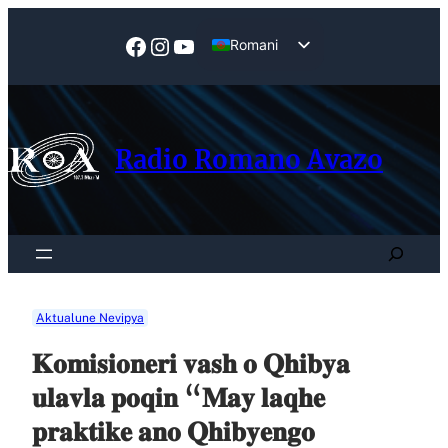
Skip
to
Facebook
Instagram
YouTube
Romani
content
English
Radio Romano Avazo
Search
Aktualune Nevipya
𝐊𝐨𝐦𝐢𝐬𝐢𝐨𝐧𝐞𝐫𝐢 𝐯𝐚𝐬𝐡 𝐨 𝐐𝐡𝐢𝐛𝐲𝐚
𝐮𝐥𝐚𝐯𝐥𝐚 𝐩𝐨𝐪𝐢𝐧 “𝐌𝐚𝐲 𝐥𝐚𝐪𝐡𝐞
𝐩𝐫𝐚𝐤𝐭𝐢𝐤𝐞 𝐚𝐧𝐨 𝐐𝐡𝐢𝐛𝐲𝐞𝐧𝐠𝐨