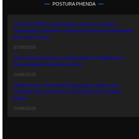
POSTURA PHENDA
Vizita ano BRO Durmish Aslano ano Prizren kotar o
reprezentya e Amerake Yekhune Rashtrenga Ambasadake
thay Peace Corps
07/08/2026
Adive hramingyola thay manifestingyola e Egiptasyune
Komunitetesko Memorialuno Dive
24/06/2026
Multikulturuno Festivali 2026 putergyola ofisialno ani
Prishtina, kote promovinla o diversiteti thay o khetane
jivdipe
24/06/2026