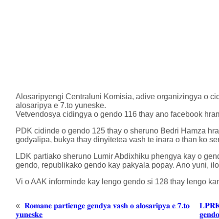
Alosaripyengi Centraluni Komisia, adive organizingya o ci
alosaripya e 7.to yuneske.
Vetvendosya cidingya o gendo 116 thay ano facebook hrami
PDK cidinde o gendo 125 thay o sheruno Bedri Hamza hra
godyalipa, bukya thay dinyitetea vash te inara o than ko ser
LDK partiako sheruno Lumir Abdixhiku phengya kay o gen
gendo, republikako gendo kay pakyala popay. Ano yuni, ilo
Vi o AAK informinde kay lengo gendo si 128 thay lengo kan
«
𝐑𝐨𝐦𝐚𝐧𝐞 𝐩𝐚𝐫𝐭𝐢𝐞𝐧𝐠𝐞 𝐠𝐞𝐧𝐝𝐲𝐚 𝐯𝐚𝐬𝐡 𝐨 𝐚𝐥𝐨𝐬𝐚𝐫𝐢𝐩𝐲𝐚 𝐞 𝟕.𝐭𝐨
𝐋𝐏𝐑𝐊 
𝐲𝐮𝐧𝐞𝐬𝐤𝐞
𝐠𝐞𝐧𝐝