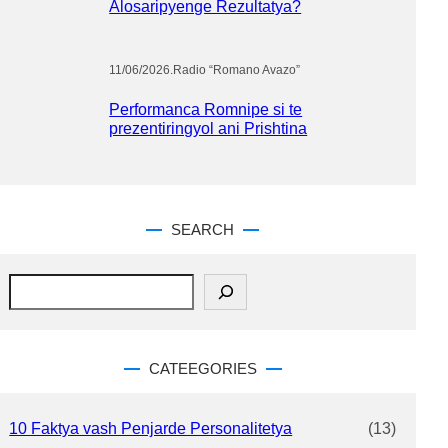
Alosaripyenge Rezultatya?
11/06/2026
.
Radio “Romano Avazo”
Performanca Romnipe si te
prezentiringyol ani Prishtina
SEARCH
S
e
a
r
c
CATEEGORIES
h
10 Faktya vash Penjarde Personalitetya
(13)