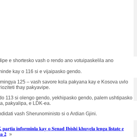
dipe e shortesko vash o rendo ano votuipaskelila ano
nde kay o 116 si e vijaipasko gendo.
mingya 125 – vash savore kola pakyana kay e Kosova uvlo
ioziteti thay pakyavipe.
do 113 si olengo gendo, yekhipasko gendo, palem ushtipasko
a, pakyalipa, e LDK-ea.
didati vash Sherunoministo si o Ardian Gjini.
𝐚𝐫𝐭𝐢𝐚 𝐢𝐧𝐟𝐨𝐫𝐦𝐢𝐧𝐥𝐚 𝐤𝐚𝐲 𝐨 𝐒𝐞𝐧𝐚𝐝 𝐈𝐛𝐢𝐬𝐡𝐢 𝐤𝐡𝐮𝐯𝐞𝐥𝐚 𝐥𝐞𝐧𝐠𝐚 𝐥𝐢𝐬𝐭𝐚𝐭𝐞 𝐞
𝐚 𝟐
»