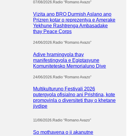
07/08/2026
.
Radio “Romano Avazo”
Vizita ano BRO Durmish Aslano ano
Prizren kotar o reprezentya e Amerake
Yekhune Rashtrenga Ambasadake
thay Peace Corps
24/06/2026
.
Radio “Romano Avazo”
Adive hramingyola thay
manifestingyola e Egiptasyune
Komunitetesko Memorialuno Dive
24/06/2026
.
Radio “Romano Avazo”
Multikulturuno Festivali 2026
putergyola ofisialno ani Prishtina, kote
promovinla o diversiteti thay o khetane
jivdipe
11/06/2026
.
Radio “Romano Avazo”
So mothavena o ji akanutne