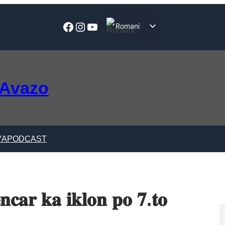
Facebook
Instagram
YouTube
Romani
English
 Avazo
YA
PODCAST
𝐧𝐜𝐚𝐫 𝐤𝐚 𝐢𝐤𝐥𝐨𝐧 𝐩𝐨 𝟕.𝐭𝐨