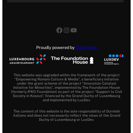
Facebook
Instagram
YouTube
Proudly powered by
SideHands
This website was upgraded within the framework of the project
“Empowering Romani Culture & Media”, a beneficiary initiative
under the grant scheme of the project “Innovation Catalyst
Initiative for Minorities”, implemented by The Foundation House
(formerly IPKO Foundation) as part of the project “Support to Civil
Society in Kosovo”, financed by the Grand Duchy of Luxembourg
and implemented by LuxDev.
The content of this website is the sole responsibility of Durmish
Asllano and does not necessarily reflect the views of the Grand
Duchy of Luxembourg or LuxDev.