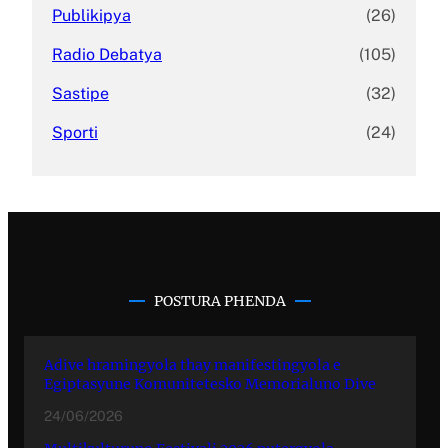
Publikipya
(26)
Radio Debatya
(105)
Sastipe
(32)
Sporti
(24)
POSTURA PHENDA
Adive hramingyola thay manifestingyola e
Egiptasyune Komunitetesko Memorialuno Dive
24/06/2026