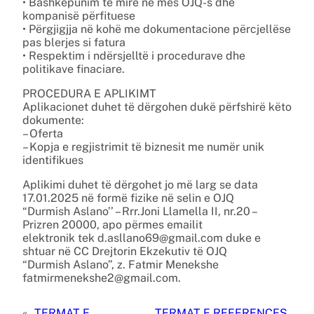
• Bashkëpunim të mirë në mes OJQ-s dhe
kompanisë përfituese
• Përgjigjja në kohë me dokumentacione përcjellëse
pas blerjes si fatura
• Respektim i ndërsjelltë i procedurave dhe
politikave finaciare.
PROCEDURA E APLIKIMT
Aplikacionet duhet të dërgohen dukë përfshirë këto
dokumente:
– Oferta
– Kopja e regjistrimit të biznesit me numër unik
identifikues
Aplikimi duhet të dërgohet jo më larg se data
17.01.2025 në formë fizike në selin e OJQ
“Durmish Aslano’’ – Rrr.Joni Llamella II, nr.20 –
Prizren 20000, apo përmes emailit
elektronik tek d.asllano69@gmail.com duke e
shtuar në CC Drejtorin Ekzekutiv të OJQ
“Durmish Aslano”, z. Fatmir Menekshe
fatmirmenekshe2@gmail.com.
«
TERMAT E
TERMAT E REFERENCES