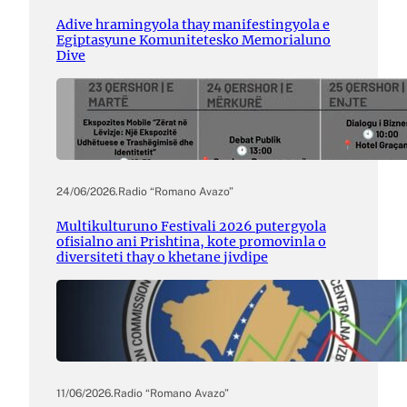
Adive hramingyola thay manifestingyola e
Egiptasyune Komunitetesko Memorialuno
Dive
24/06/2026
.
Radio “Romano Avazo”
Multikulturuno Festivali 2026 putergyola
ofisialno ani Prishtina, kote promovinla o
diversiteti thay o khetane jivdipe
11/06/2026
.
Radio “Romano Avazo”