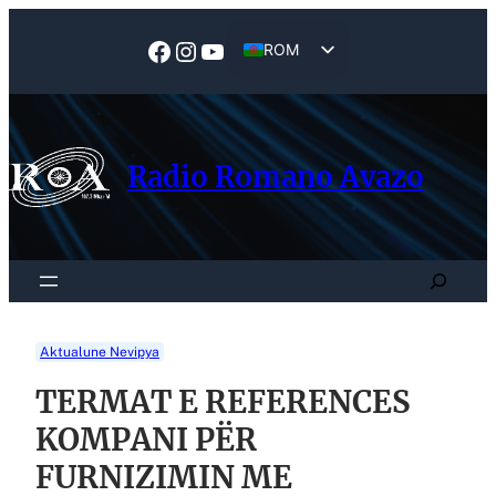
Skip
to
Facebook
Instagram
YouTube
ROM
content
EN
Radio Romano Avazo
Search
Aktualune Nevipya
TERMAT E REFERENCES
KOMPANI PËR
FURNIZIMIN ME