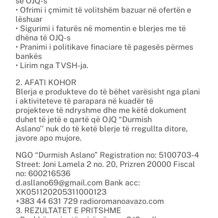
së OJQ-s
• Ofrimi i çmimit të volitshëm bazuar në ofertën e
lëshuar
• Sigurimi i faturës në momentin e blerjes me të
dhëna të OJQ-s
• Pranimi i politikave finaciare të pagesës përmes
bankës
• Lirim nga TVSH-ja.
2. AFATI KOHOR
Blerja e produkteve do të bëhet varësisht nga plani
i aktiviteteve të parapara në kuadër të
projekteve të ndryshme dhe me këtë dokument
duhet të jetë e qartë që OJQ “Durmish
Aslano’’ nuk do të ketë blerje të rregullta ditore,
javore apo mujore.
NGO “Durmish Aslano” Registration no: 5100703-4
Street: Joni Lamela 2 no. 20, Prizren 20000 Fiscal
no: 600216536
d.asllano69@gmail.com Bank acc:
XK051120205311000123
+383 44 631 729 radioromanoavazo.com
3. REZULTATET E PRITSHME