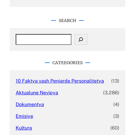
SEARCH
S
e
a
r
c
CATEEGORIES
h
10 Faktya vash Penjarde Personalitetya
(13)
Aktualune Nevipya
(3,286)
Dokumentya
(4)
Emisiye
(3)
Kultura
(60)