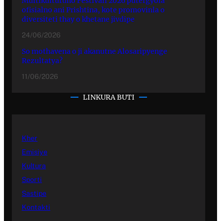
Multikulturuno Festivali 2026 putergyola
ofisialno ani Prishtina, kote promovinla o
diversiteti thay o khetane jivdipe
24/06/2026
So mothavena o ji akanutne Alosaripyenge
Rezultatya?
11/06/2026
LINKURA BUTI
Kher
Emisiye
Kultura
Sporti
Sastipe
Kontakti