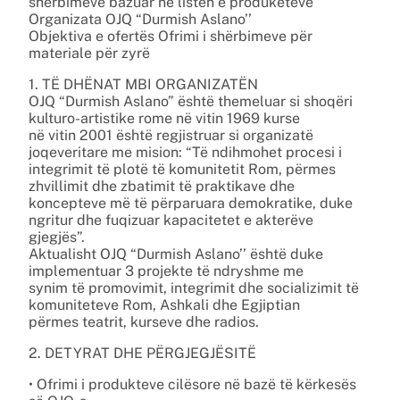
shërbimeve bazuar në listën e produketeve
Organizata OJQ “Durmish Aslano’’
Objektiva e ofertës Ofrimi i shërbimeve për
materiale për zyrë
1. TË DHËNAT MBI ORGANIZATËN
OJQ “Durmish Aslano” është themeluar si shoqëri
kulturo-artistike rome në vitin 1969 kurse
në vitin 2001 është regjistruar si organizatë
joqeveritare me mision: “Të ndihmohet procesi i
integrimit të plotë të komunitetit Rom, përmes
zhvillimit dhe zbatimit të praktikave dhe
koncepteve më të përparuara demokratike, duke
ngritur dhe fuqizuar kapacitetet e akterëve
gjegjës”.
Aktualisht OJQ “Durmish Aslano’’ është duke
implementuar 3 projekte të ndryshme me
synim të promovimit, integrimit dhe socializimit të
komuniteteve Rom, Ashkali dhe Egjiptian
përmes teatrit, kurseve dhe radios.
2. DETYRAT DHE PËRGJEGJËSITË
• Ofrimi i produkteve cilësore në bazë të kërkesës