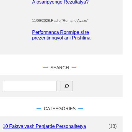
Alosaripyenge Rezultatya?
11/06/2026
.
Radio “Romano Avazo”
Performanca Romnipe si te
prezentiringyol ani Prishtina
SEARCH
S
e
a
r
c
CATEEGORIES
h
10 Faktya vash Penjarde Personalitetya
(13)