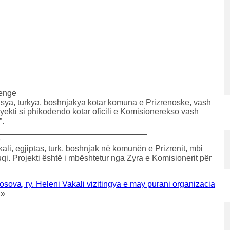
yenge
tasya, turkya, boshnjakya kotar komuna e Prizrenoske, vash
ekti si phikodendo kotar oficili e Komisionerekso vash
”.
________________________________
e
ali, egjiptas, turk, boshnjak në komunën e Prizrenit, mbi
uqi. Projekti është i mbështetur nga Zyra e Komisionerit për
ova, ry. Heleni Vakali vizitingya e may purani organizacia
»