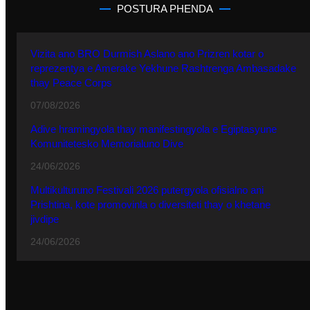
POSTURA PHENDA
Vizita ano BRO Durmish Aslano ano Prizren kotar o
reprezentya e Amerake Yekhune Rashtrenga Ambasadake
thay Peace Corps
07/08/2026
Adive hramingyola thay manifestingyola e Egiptasyune
Komunitetesko Memorialuno Dive
24/06/2026
Multikulturuno Festivali 2026 putergyola ofisialno ani
Prishtina, kote promovinla o diversiteti thay o khetane
jivdipe
24/06/2026