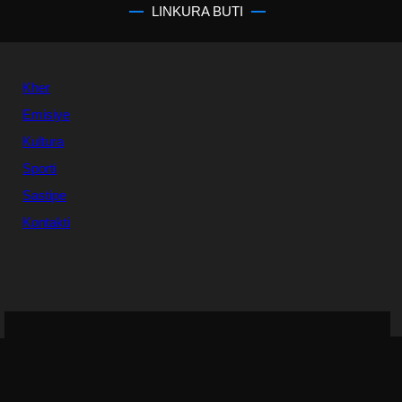
LINKURA BUTI
Kher
Emisiye
Kultura
Sporti
Sastipe
Kontakti