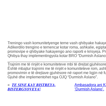
Treningo vash komunitetyenge terne vash qhibyake haka
Adikerdilo trengino e ternencar kotar roma, ashkalie, egip
promovipe e qhibyake hakayengo ano raporti e krisyeja. Pry
Qhibya thay implementingyola kotar BRO “Durmish Aslano
______________________________________________
Trajnim me të rinjët e komuniteteve mbi të drejtat gjuhësor
Është mbajtur trajnimi me të rinjët e komuniteteve rom, ashk
promovimin e të drejtave gjuhësore në raport me ligjin në f
Gjuhë dhe implementohet nga OJQ “Durmish Aslano”.
«
𝑻𝑬 𝑺𝑰𝑵𝑬 𝑲𝑨𝒀 𝑩𝑰𝑺𝑻𝑹𝑬𝒀𝑨,
Ambasadora ani Kos
𝑩𝑰𝑺𝑻𝑬𝑹𝑮𝒀𝑶𝑽𝑬𝒀𝑨!
‘Durmish Aslano’.