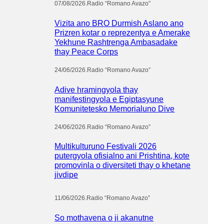
07/08/2026
.
Radio “Romano Avazo”
Vizita ano BRO Durmish Aslano ano
Prizren kotar o reprezentya e Amerake
Yekhune Rashtrenga Ambasadake
thay Peace Corps
24/06/2026
.
Radio “Romano Avazo”
Adive hramingyola thay
manifestingyola e Egiptasyune
Komunitetesko Memorialuno Dive
24/06/2026
.
Radio “Romano Avazo”
Multikulturuno Festivali 2026
putergyola ofisialno ani Prishtina, kote
promovinla o diversiteti thay o khetane
jivdipe
11/06/2026
.
Radio “Romano Avazo”
So mothavena o ji akanutne