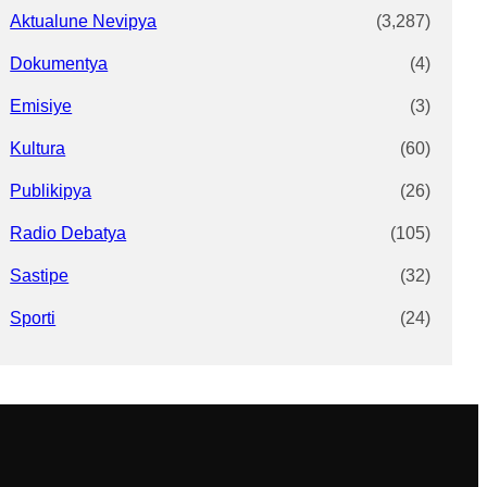
Aktualune Nevipya
(3,287)
Dokumentya
(4)
Emisiye
(3)
Kultura
(60)
Publikipya
(26)
Radio Debatya
(105)
Sastipe
(32)
Sporti
(24)