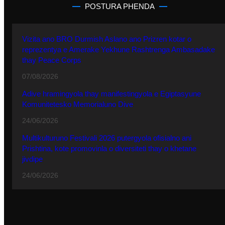
POSTURA PHENDA
Vizita ano BRO Durmish Aslano ano Prizren kotar o
reprezentya e Amerake Yekhune Rashtrenga Ambasadake
thay Peace Corps
07/08/2026
Adive hramingyola thay manifestingyola e Egiptasyune
Komunitetesko Memorialuno Dive
24/06/2026
Multikulturuno Festivali 2026 putergyola ofisialno ani
Prishtina, kote promovinla o diversiteti thay o khetane
jivdipe
24/06/2026