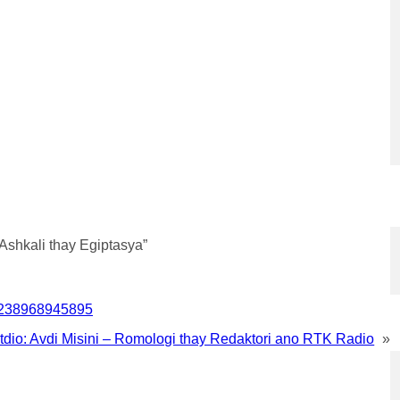
Ashkali thay Egiptasya”
4238968945895
utdio: Avdi Misini – Romologi thay Redaktori ano RTK Radio
»