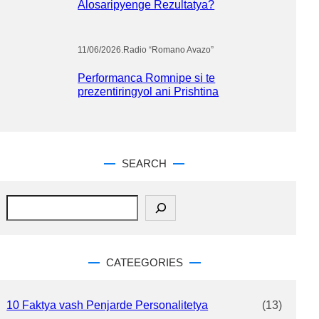
Alosaripyenge Rezultatya?
11/06/2026
.
Radio “Romano Avazo”
Performanca Romnipe si te
prezentiringyol ani Prishtina
SEARCH
S
e
a
r
c
CATEEGORIES
h
10 Faktya vash Penjarde Personalitetya
(13)