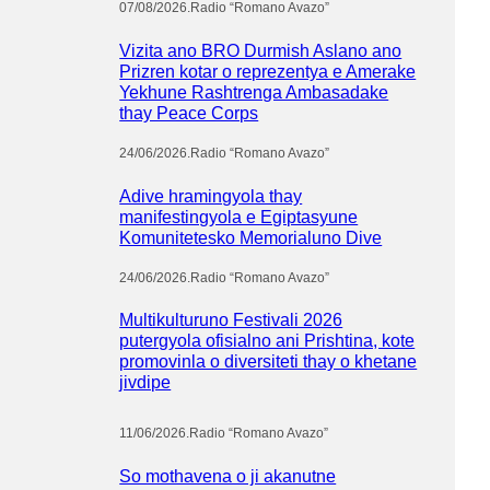
07/08/2026
.
Radio “Romano Avazo”
Vizita ano BRO Durmish Aslano ano
Prizren kotar o reprezentya e Amerake
Yekhune Rashtrenga Ambasadake
thay Peace Corps
24/06/2026
.
Radio “Romano Avazo”
Adive hramingyola thay
manifestingyola e Egiptasyune
Komunitetesko Memorialuno Dive
24/06/2026
.
Radio “Romano Avazo”
Multikulturuno Festivali 2026
putergyola ofisialno ani Prishtina, kote
promovinla o diversiteti thay o khetane
jivdipe
11/06/2026
.
Radio “Romano Avazo”
So mothavena o ji akanutne