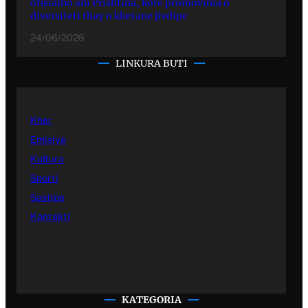
ofisialno ani Prishtina, kote promovinla o
diversiteti thay o khetane jivdipe
24/06/2026
LINKURA BUTI
Kher
Emisiye
Kultura
Sporti
Sastipe
Kontakti
KATEGORIA