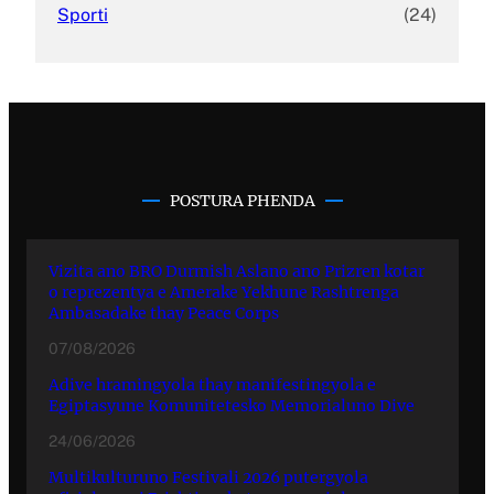
Sporti
(24)
POSTURA PHENDA
Vizita ano BRO Durmish Aslano ano Prizren kotar
o reprezentya e Amerake Yekhune Rashtrenga
Ambasadake thay Peace Corps
07/08/2026
Adive hramingyola thay manifestingyola e
Egiptasyune Komunitetesko Memorialuno Dive
24/06/2026
Multikulturuno Festivali 2026 putergyola