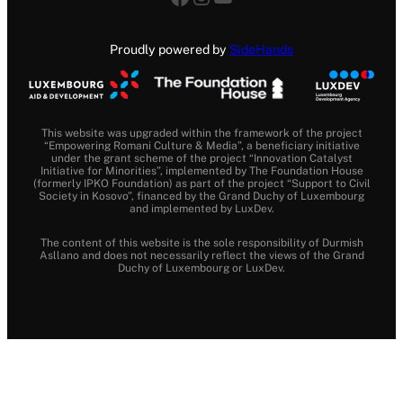
Proudly powered by
SideHands
This website was upgraded within the framework of the project
“Empowering Romani Culture & Media”, a beneficiary initiative
under the grant scheme of the project “Innovation Catalyst
Initiative for Minorities”, implemented by The Foundation House
(formerly IPKO Foundation) as part of the project “Support to Civil
Society in Kosovo”, financed by the Grand Duchy of Luxembourg
and implemented by LuxDev.
The content of this website is the sole responsibility of Durmish
Asllano and does not necessarily reflect the views of the Grand
Duchy of Luxembourg or LuxDev.