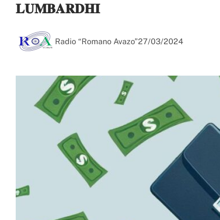
𝐋𝐔𝐌𝐁𝐀𝐑𝐃𝐇𝐈
Radio “Romano Avazo”
27/03/2024