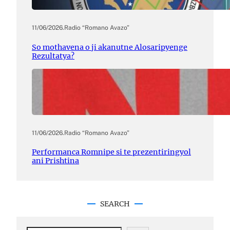
11/06/2026
.
Radio “Romano Avazo”
So mothavena o ji akanutne Alosaripyenge
Rezultatya?
11/06/2026
.
Radio “Romano Avazo”
Performanca Romnipe si te prezentiringyol
ani Prishtina
SEARCH