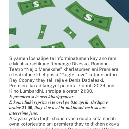
Siyamen loshalipe te informinatumen kay ano rami
e Mashkarselikane Romenge Divesko, Romano
Teatro “Nejip Menekshe” kharlatumen ani Premiera
e teatralune khelipaski “Gugle Love” kotar o autori
Ray Cooney thay tali rejia e Deniz Dadaleski.
Premiera ka adikergyol pe data 7 aprili 2024 ano
Kino Lumbardhi, shrdipa e oratar 21:00.
𝑬 𝒑𝒓𝒆𝒎𝒊𝒆𝒓𝒂 𝒔𝒊 𝒕𝒆 𝒐𝒗𝒆𝒍 𝒌𝒉𝒂𝒓𝒊𝒑𝒚𝒆𝒏𝒄𝒂𝒓!
𝑬 𝒌𝒐𝒎𝒆𝒅𝒊𝒂𝒌𝒊 𝒓𝒆𝒑𝒓𝒊𝒛𝒂 𝒔𝒊 𝒕𝒆 𝒐𝒗𝒆𝒍 𝒑𝒆 𝟖.𝒕𝒐 𝒂𝒑𝒓𝒊𝒍𝒊, 𝒔𝒉𝒓𝒅𝒊𝒑𝒂 𝒆
𝒐𝒓𝒂𝒕𝒂𝒓 𝟐𝟏:𝟎𝟎, 𝒕𝒉𝒂𝒚 𝒔𝒊 𝒕𝒆 𝒐𝒗𝒆𝒍 𝒃𝒊-𝒑𝒐𝒌𝒊𝒑𝒆𝒔𝒌𝒊 𝒗𝒂𝒔𝒉 𝒔𝒂𝒗𝒐𝒓𝒆
𝒊𝒏𝒕𝒆𝒓𝒆𝒔𝒊𝒎𝒆 𝒋𝒆𝒏𝒆.
Akaya si yekh laqhi shanca vash odola kola nashti
ovna kotorleutne ani premiera thay te dikhen akaya