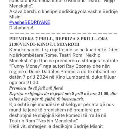
specialuni komedia kotar o Romano Teatro “Nejip
Menekshe”.
Akava bersh, o khelipe dedikingyola vash e Bedrije
Misini.
#vasheBEDRIYAKE
Dikhahape!
—————————————————————
𝐏𝐑𝐄𝐌𝐈𝐄𝐑𝐀 𝟕 𝐏𝐑𝐈𝐋𝐋, 𝐑𝐄𝐏𝐑𝐈𝐙𝐀 𝟖 𝐏𝐑𝐈𝐋𝐋 – 𝐎𝐑𝐀
𝟐𝟏:𝟎𝟎𝐕𝐄𝐍𝐃𝐈- 𝐊𝐈𝐍𝐎 𝐋𝐔𝐌𝐁𝐀𝐑𝐃𝐇𝐈
Kemi kënaqësi të ju njoftojmë se në kuadër të Ditës
Ndërkombëtare Rome, Teatri Rom “Nexhip
Menekshe” ju fton në premierën e shfaqjes teatrale
“Funny Money” nga autori Ray Cooney dhe nën
regjinë e Deniz Dadales.Premiera do të mbahet në
datën 7 prill 2024 në Kino Lumbardhi, duke filluar
nga ora 21:00.
𝑷𝒓𝒆𝒎𝒊𝒆𝒓𝒂 𝒅𝒐 𝒕ë 𝒋𝒆𝒕ë 𝒎ë 𝒇𝒕𝒆𝒔𝒂!
𝑹𝒆𝒑𝒓𝒊𝒛𝒂 𝒆 𝒔𝒉𝒇𝒂𝒒𝒋𝒆𝒔 𝒅𝒐 𝒕ë 𝒋𝒆𝒑𝒆𝒕 𝒎ë 𝟖 𝒑𝒓𝒊𝒍𝒍 𝒏ë 𝒐𝒓𝒂 𝟐𝟏:𝟎𝟎, 𝒅𝒉𝒆
ë𝒔𝒉𝒕ë 𝒆 𝒍𝒊𝒓ë 𝒑ë𝒓 𝒕ë 𝒈𝒋𝒊𝒕𝒉ë 𝒕ë 𝒊𝒏𝒕𝒆𝒓𝒆𝒔𝒖𝒂𝒓𝒊𝒕.
Kjo është një mundësi e shkëlqyer për ata që nuk
mund të jenë të pranishëm në premierë por
dëshirojnë të shijojnë këtë komedi të rrallë në
Teatrin Rom “Nexhip Menekshe”.
Këtë vit, shfaqjen ia dedikojm Bedrije Misnit