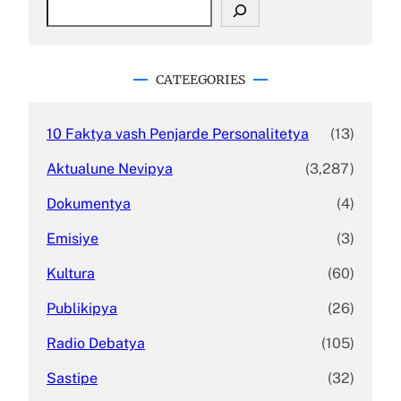
S
e
a
r
c
CATEEGORIES
h
10 Faktya vash Penjarde Personalitetya
(13)
Aktualune Nevipya
(3,287)
Dokumentya
(4)
Emisiye
(3)
Kultura
(60)
Publikipya
(26)
Radio Debatya
(105)
Sastipe
(32)