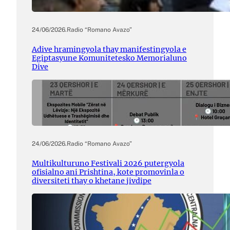
24/06/2026
.
Radio “Romano Avazo”
Adive hramingyola thay manifestingyola e
Egiptasyune Komunitetesko Memorialuno
Dive
24/06/2026
.
Radio “Romano Avazo”
Multikulturuno Festivali 2026 putergyola
ofisialno ani Prishtina, kote promovinla o
diversiteti thay o khetane jivdipe