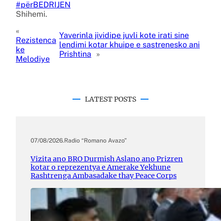
#përBEDRIJEN
Shihemi.
«
Yaverinla jividipe juvli kote irati sine
Rezistenca
lendimi kotar khuipe e sastrenesko ani
ke
Prishtina
»
Melodiye
LATEST POSTS
07/08/2026
.
Radio “Romano Avazo”
Vizita ano BRO Durmish Aslano ano Prizren
kotar o reprezentya e Amerake Yekhune
Rashtrenga Ambasadake thay Peace Corps