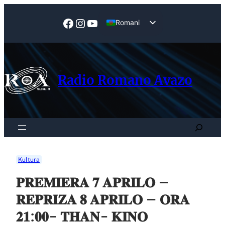
Skip
to
Facebook
Instagram
YouTube
Romani
content
English
Radio Romano Avazo
Search
Kultura
𝐏𝐑𝐄𝐌𝐈𝐄𝐑𝐀 𝟕 𝐀𝐏𝐑𝐈𝐋𝐎 –
𝐑𝐄𝐏𝐑𝐈𝐙𝐀 𝟖 𝐀𝐏𝐑𝐈𝐋𝐎 – 𝐎𝐑𝐀
𝟐𝟏:𝟎𝟎- 𝐓𝐇𝐀𝐍- 𝐊𝐈𝐍𝐎