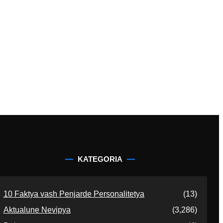
KATEGORIA
10 Faktya vash Penjarde Personalitetya
(13)
Aktualune Nevipya
(3,286)