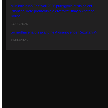
Multikulturuno Festivali 2026 putergyola ofisialno ani
Prishtina, kote promovinla o diversiteti thay o khetane
jivdipe
24/06/2026
So mothavena o ji akanutne Alosaripyenge Rezultatya?
11/06/2026