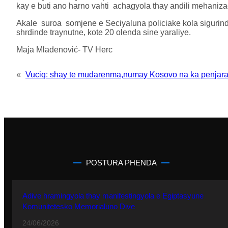
kay e buti ano harno vahti achagyola thay andili mehaniza
Akale suroa somjene e Seciyaluna policiake kola sigurind
shrdinde traynutne, kote 20 olenda sine yaraliye.
Maja Mladenović- TV Herc
«
Vuciq: shay te mudarenma,numay Kosovo na ka penjar
POSTURA PHENDA
Adive hramingyola thay manifestingyola e Egiptasyune
Komunitetesko Memorialuno Dive
24/06/2026