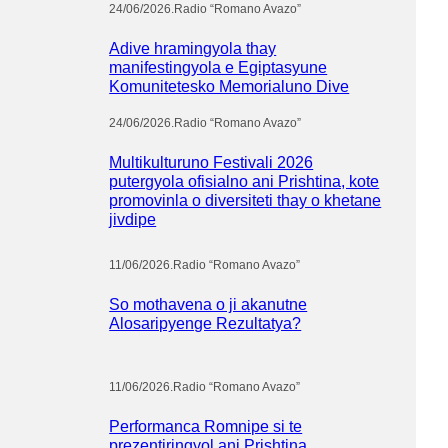
24/06/2026
.
Radio “Romano Avazo”
Adive hramingyola thay
manifestingyola e Egiptasyune
Komunitetesko Memorialuno Dive
24/06/2026
.
Radio “Romano Avazo”
Multikulturuno Festivali 2026
putergyola ofisialno ani Prishtina, kote
promovinla o diversiteti thay o khetane
jivdipe
11/06/2026
.
Radio “Romano Avazo”
So mothavena o ji akanutne
Alosaripyenge Rezultatya?
11/06/2026
.
Radio “Romano Avazo”
Performanca Romnipe si te
prezentiringyol ani Prishtina