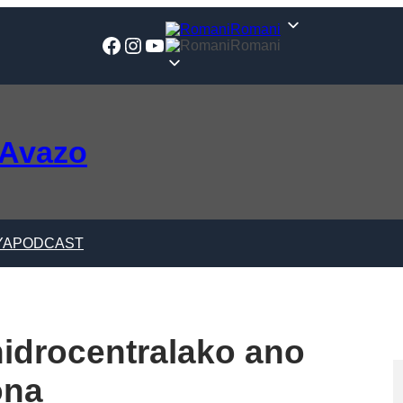
Romani
Facebook
Instagram
YouTube
Romani
 Avazo
YA
PODCAST
idrocentralako ano
ona