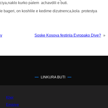
ciya,naklo kurko palem achavdili e buti.
e bageri, on koshlile e kedime dizutnenca,kola protestya
av
Soske Kosova festinla Evropako Dive?
»
LINKURA BUTI
Kher
Emisiye