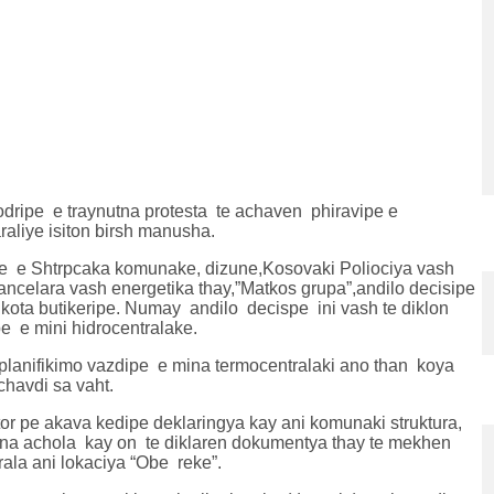
zodripe e traynutna protesta te achaven phiravipe e
raliye isiton birsh manusha.
e e Shtrpcaka komunake, dizune,Kosovaki Poliociya vash
kancelara vash energetika thay,”Matkos grupa”,andilo decisipe
 kota butikeripe. Numay andilo decispe ini vash te diklon
e e mini hidrocentralake.
lanifikimo vazdipe e mina termocentralaki ano than koya
chavdi sa vaht.
or pe akava kedipe deklaringya kay ani komunaki struktura,
ana achola kay on te diklaren dokumentya thay te mekhen
rala ani lokaciya “Obe reke”.