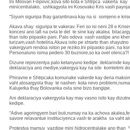
Ini Milovan Filipovic,kova sito kota e Shtrpca vakerla ka
minicentralako, ushkagyola ini Kosovako Kris vash paynja
“Siyum siguripa thay garantinava kay na si somjeno e kri
Akava shay siguripa te vakerav. Feri so isi neni 28 e Kr
koncesi ano lafi na ovla te del te sine kay akalea bilacargy
than isito piipasko pani. Palo odova vash vastipe ano khe
turizam,vash hoteliria.Akava isito pe shtarto than shayutno
vakergyum rendoa isiton pe reziko.Ini piipasko pani, na kor
Personaluno isima pedero 30 buznore,so ka ovel olenca?!
Dizune reprezentya palo ketanyuno kedipe deklarinde kay
deklaraciya ano mediye,vakergya kay na sile komletimi do
Phiravne e Shtrpcaka komunake vakerde kay dena maksimu
vaht alosargyola thay te nashen kota nevo problemi,numay
Kalujerka thay Bolovanka ovla sine bizo bangipe.
Ani deklaraciya vakergyola kay may vasno isito kay dizutn
kedipe.
“Adive agoringyem bari buti,numay na ka achova akalea,fer
savore relavantue instituciyenca vash te arakha sa vaht 
Protestya mamuy vazdipe mini hidrocentralake ano than 