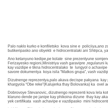
Palo naklo kurko e konfiletsko kova sine e policiiya,ano 
butikeripasko ano obyekti e hidrocentralaki ani Shtrpca, ya
Ano ketanyuno kedipe,pe kolate sine prezentyune somjen
Ferizayesko regioni,Ministriya vash garavipre ,regularuni 
kay vazdipe e tikna hidrocentralako te lungyol o achavipe
savore dokumentya koya isila “Matkos grupa”, vash vazdip
Dizutnenge reprezentya,palo akava decispe pakyana kay p
khargyola “Obe reke”(Kalujerka thay Bolovanka) ka ovel a
Dobrovoye Stevanovic, dizutnengo reprezenti kova lela kot
klaruno dende pe janipe kay phikoina dizune thay kay ak
yek certifikata vash achavipe e vazdipasko mini hidrocent