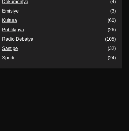
Dokumentya
(4)
Emisiye
(3)
Kultura
(60)
Publikipya
(26)
Radio Debatya
(105)
Sastipe
(32)
Sporti
(24)