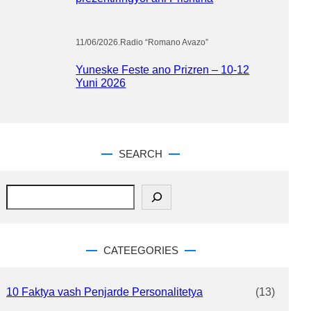
11/06/2026
.
Radio “Romano Avazo”
Yuneske Feste ano Prizren – 10-12
Yuni 2026
SEARCH
S
e
a
r
c
CATEEGORIES
h
10 Faktya vash Penjarde Personalitetya
(13)