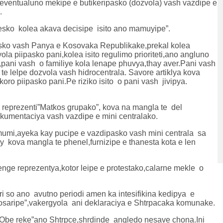
y eventualuno mekipe e butikeripasko (dozvola) vash vazdipe e
.
sesko kolea akava decisipe isito ano mamuyipe”.
isesko vash Panya e Kosovaka Republikake,prekal kolea
ola piipasko pani,kolea isito regulimo prioriteti,ano angluno
r,pani vash o familiye kola lenape phuvya,thay aver.Pani vash
 te lelpe dozvola vash hidrocentrala. Savore artiklya kova
koro piipasko pani.Pe riziko isito o pani vash jivipya.
 reprezenti”Matkos grupako”, kova na mangla te del
kumentaciya vash vazdipe e mini centralako.
mi,ayeka kay pucipe e vazdipasko vash mini centrala sa
 kova mangla te phenel,furnizipe e thanesta kota e len
enge reprezentya,kotor leipe e protestako,calarne mekle o
i so ano avutno periodi amen ka intesifikina kedipya e
alosaripe”,vakergyola ani deklaraciya e Shtrpacaka komunake.
“Obe reke”ano Shtrpce,shrdinde angledo nesave chona.Ini