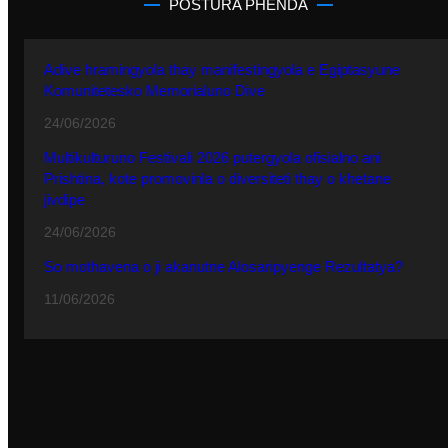
POSTURA PHENDA
Adive hramingyola thay manifestingyola e Egiptasyune
Komunitetesko Memorialuno Dive
24/06/2026
Multikulturuno Festivali 2026 putergyola ofisialno ani
Prishtina, kote promovinla o diversiteti thay o khetane
jivdipe
24/06/2026
So mothavena o ji akanutne Alosaripyenge Rezultatya?
11/06/2026