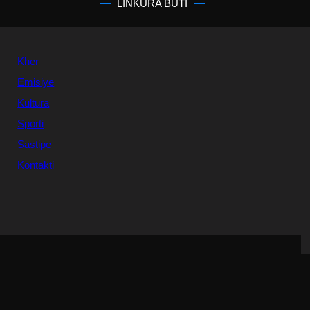
LINKURA BUTI
Kher
Emisiye
Kultura
Sporti
Sastipe
Kontakti