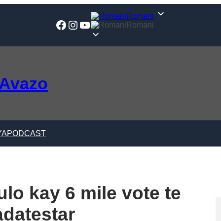
Romani
Facebook
Instagram
YouTube
Romani
 Avazo
YA
PODCAST
lo kay 6 mile vote te
adatestar