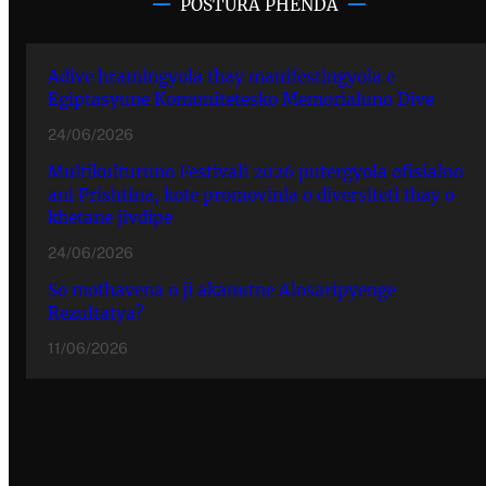
POSTURA PHENDA
Adive hramingyola thay manifestingyola e
Egiptasyune Komunitetesko Memorialuno Dive
24/06/2026
Multikulturuno Festivali 2026 putergyola ofisialno
ani Prishtina, kote promovinla o diversiteti thay o
khetane jivdipe
24/06/2026
So mothavena o ji akanutne Alosaripyenge
Rezultatya?
11/06/2026