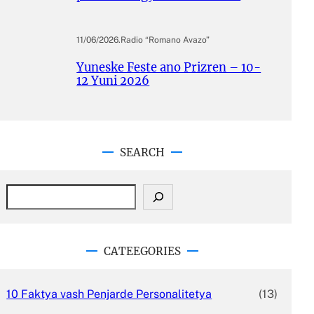
11/06/2026
.
Radio “Romano Avazo”
Yuneske Feste ano Prizren – 10-
12 Yuni 2026
SEARCH
S
e
a
r
c
CATEEGORIES
h
10 Faktya vash Penjarde Personalitetya
(13)