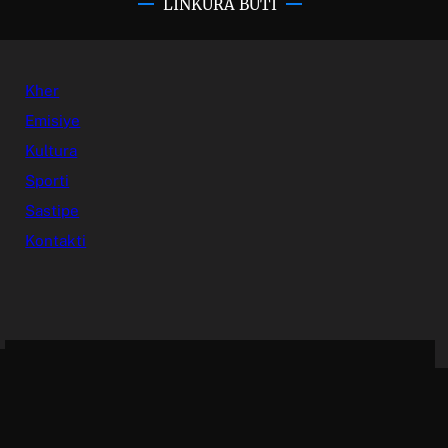
LINKURA BUTI
Kher
Emisiye
Kultura
Sporti
Sastipe
Kontakti