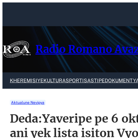
Skip
to
content
Radio Romano Ava
KHER
EMISIYE
KULTURA
SPORTI
SASTIPE
DOKUMENTY
Aktualune Nevipya
Deda:Yaveripe pe 6 okt
ani yek lista isiton Vy