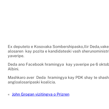
Ex deputeto e Kosovaka Sombershipasko,Ilir Deda,vake
alosaren kay pozita e kandidateski vash sherunoministr
yaveripe.
Deda ano Facebook hramingya kay yaveripe pe 6 oktobro 
Albini.
Mashkaro aver Deda hramingya kay PDK shay te shashi
angloalosaripaski koalicia.
«
John Grogan vizitingya o Prizren