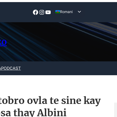
Facebook
Instagram
YouTube
Romani
English
zo
A
PODCAST
obro ovla te sine kay
osa thay Albini