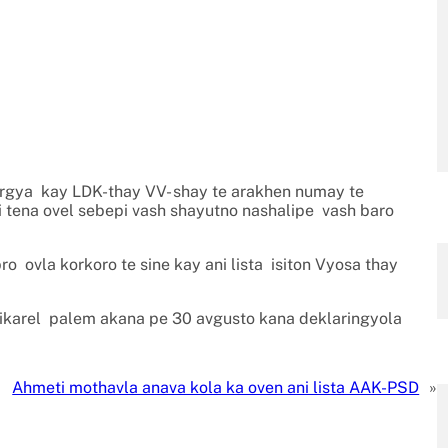
rgya kay LDK-thay VV- shay te arakhen numay te
i tena ovel sebepi vash shayutno nashalipe vash baro
ovla korkoro te sine kay ani lista isiton Vyosa thay
karel palem akana pe 30 avgusto kana deklaringyola
Ahmeti mothavla anava kola ka oven ani lista AAK-PSD
»