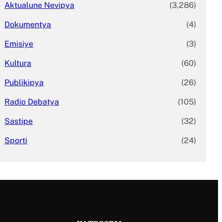
Aktualune Nevipya
(3,286)
Dokumentya
(4)
Emisiye
(3)
Kultura
(60)
Publikipya
(26)
Radio Debatya
(105)
Sastipe
(32)
Sporti
(24)