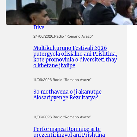
Adive hramingyola thay
manifestingyola e Egiptasyune
Komunitetesko Memorialuno
Dive
24/06/2026
.
Radio “Romano Avazo”
Multikulturuno Festivali 2026
putergyola ofisialno ani Prishtina,
kote promovinla o diversiteti thay
o khetane jivdipe
11/06/2026
.
Radio “Romano Avazo”
So mothavena o ji akanutne
Alosaripyenge Rezultatya?
11/06/2026
.
Radio “Romano Avazo”
Performanca Romnipe si te
prezentiringyol ani Prishtina