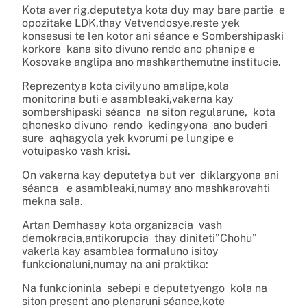
Kota aver rig,deputetya kota duy may bare partie e
opozitake LDK,thay Vetvendosye,reste yek
konsesusi te len kotor ani séance e Sombershipaski
korkore kana sito divuno rendo ano phanipe e
Kosovake anglipa ano mashkarthemutne institucie.
Reprezentya kota civilyuno amalipe,kola
monitorina buti e asambleaki,vakerna kay
sombershipaski séanca na siton regularune, kota
qhonesko divuno rendo kedingyona ano buderi
sure aqhagyola yek kvorumi pe lungipe e
votuipasko vash krisi.
On vakerna kay deputetya but ver diklargyona ani
séanca e asambleaki,numay ano mashkarovahti
mekna sala.
Artan Demhasay kota organizacia vash
demokracia,antikorupcia thay diniteti”Chohu”
vakerla kay asamblea formaluno isitoy
funkcionaluni,numay na ani praktika:
Na funkcioninla sebepi e deputetyengo kola na
siton present ano plenaruni séance,kote