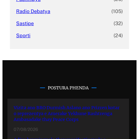
Radio Debatya
(105)
Sastipe
(32)
Sporti
(24)
POSTURA PHENDA
Vizita ano BRO Durmish Aslano ano Prizren kotar
o reprezentya e Amerake Yekhune Rashtrenga
Ambasadake thay Peace Corps
07/08/2026