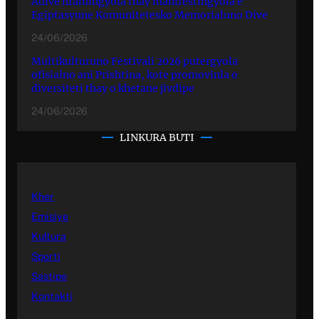
Adive hramingyola thay manifestingyola e
Egiptasyune Komunitetesko Memorialuno Dive
24/06/2026
Multikulturuno Festivali 2026 putergyola
ofisialno ani Prishtina, kote promovinla o
diversiteti thay o khetane jivdipe
24/06/2026
LINKURA BUTI
Kher
Emisiye
Kultura
Sporti
Sastipe
Kontakti