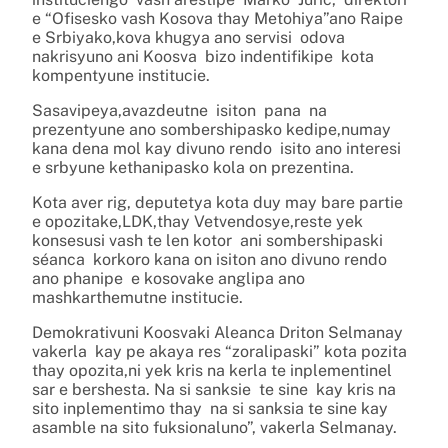
e “Ofisesko vash Kosova thay Metohiya”ano Raipe
e Srbiyako,kova khugya ano servisi odova
nakrisyuno ani Koosva bizo indentifikipe kota
kompentyune institucie.
Sasavipeya,avazdeutne isiton pana na
prezentyune ano sombershipasko kedipe,numay
kana dena mol kay divuno rendo isito ano interesi
e srbyune kethanipasko kola on prezentina.
Kota aver rig, deputetya kota duy may bare partie
e opozitake,LDK,thay Vetvendosye,reste yek
konsesusi vash te len kotor ani sombershipaski
séanca korkoro kana on isiton ano divuno rendo
ano phanipe e kosovake anglipa ano
mashkarthemutne institucie.
Demokrativuni Koosvaki Aleanca Driton Selmanay
vakerla kay pe akaya res “zoralipaski” kota pozita
thay opozita,ni yek kris na kerla te inplementinel
sar e bershesta. Na si sanksie te sine kay kris na
sito inplementimo thay na si sanksia te sine kay
asamble na sito fuksionaluno”, vakerla Selmanay.