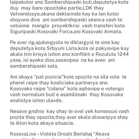
leipekotor ano Sombershipaski buti,deputetya kota
duy may bare opozitake partie,LDK thay
Vetvendosye,akana deklarinde kay ka len kotor
shoyuno dive ani sombershipaski séanca vash te
votuione manglo proyektkrisi vash transferi kota
Siguripaski Kosovaki Forca,ani Kosovaki Armata.
Pe aver rig,ajukergyola te diklargyol te sine kay
deputetya kota Srbyuni Lista,kola isi pakyavipe kay
akala trin krisya isiton ano konflikti e Rezuluta 1244
yase, isi ayeka diso,sasavipea na ka aven ani
sombershipaski sala.
Ani akaya “pat pozicia”kote opozita na sila vota te
pherel raipe thay koaliciake partnerya ano
Kosovako raipe “cidena” kota aqhavipe e votengo
vash normaluni buti e asambleaki thay Kosovake
analistya isiton ulavde.
Nesave gndina kay shay te ovel yek konsesusi vash
pozita thay opozita,thay aver akala alosaripya shay
te iklon kota akaya situacia.
KosovaLive – Violeta Oroshi Berishaj “Akava