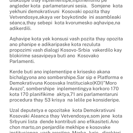
diskutipe thay inplementipe,inplmentimo pe
angleder kota parlametaruni sesia. Somjene kota
yekhuni demokrativuni Kosovaki opozita thay
Vetvendosye,akaya ver boykotinde ini asambleaki
séanca,thay sebepi kota kvorumesko aqhavipe,na
adikerdili.
Aqhavipe kota yek konsusi vash pozita thay opozita
ano phanipe e adikaripaske kota rezuluta
propozimi vash dialogi Kosovo-Srbia vakerdilo kay
blokirime sasavipeya buti ano Kosovako
Parlamenti.
Kerde buti ano inplementipe e krisesko akana
bichalgyona ano sombershipe.Sar sip e Platforma e
Demokrativuna Koosvaka Instituciako(KDI)”Moro
Avazo”, sombershipe inplementingya korkoro 170
kota 170 planifikime aktya,71 ani parlamentaruni
procedura thay 53 krisya na lelile pe konsideripe.
Uzal deputetya e opozitake kota Demokrativuni
Kosovaki Aleanca thay Vetvendosye,som jene kota
Srbyuni lista dende kontributi ano efikasiteti.Ano
chon marto,on penjardile mekhipe e kosovake
instituciengo vash arestipe Marko Juric, direktori