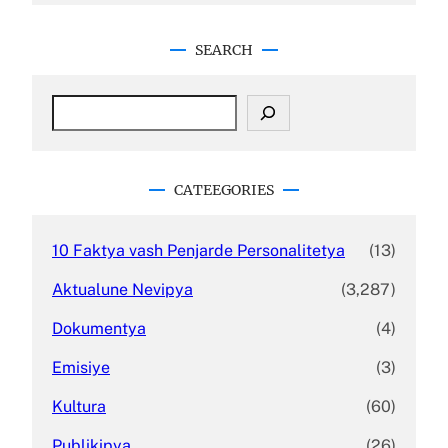
SEARCH
S
e
a
r
c
CATEEGORIES
h
10 Faktya vash Penjarde Personalitetya
(13)
Aktualune Nevipya
(3,287)
Dokumentya
(4)
Emisiye
(3)
Kultura
(60)
Publikipya
(26)