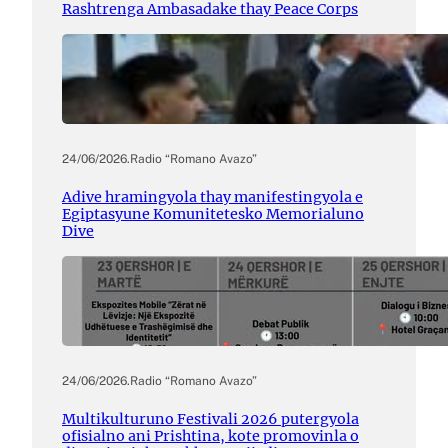
Rashtrenga Ambasadake thay Peace Corps
24/06/2026
.
Radio “Romano Avazo”
Adive hramingyola thay manifestingyola e
Egiptasyune Komunitetesko Memorialuno
Dive
24/06/2026
.
Radio “Romano Avazo”
Multikulturuno Festivali 2026 putergyola
ofisialno ani Prishtina, kote promovinla o