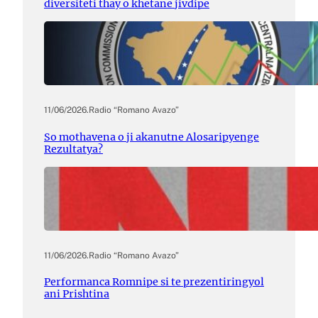
diversiteti thay o khetane jivdipe
11/06/2026
.
Radio “Romano Avazo”
So mothavena o ji akanutne Alosaripyenge
Rezultatya?
11/06/2026
.
Radio “Romano Avazo”
Performanca Romnipe si te prezentiringyol
ani Prishtina