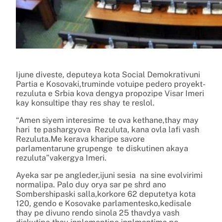
Ijune diveste, deputeya kota Social Demokrativuni
Partia e Kosovaki,truminde votuipe pedero proyekt-
rezuluta e Srbia kova dengya propozipe Visar Imeri
kay konsultipe thay res shay te reslol.
“Amen siyem interesime te ova kethane,thay may
hari te pashargyova Rezuluta, kana ovla lafi vash
Rezuluta.Me kerava kharipe savore
parlamentarune grupenge te diskutinen akaya
rezuluta”vakergya Imeri.
Ayeka sar pe angleder,ijuni sesia na sine evolvirimi
normalipa. Palo duy orya sar pe shrd ano
Sombershipaski salla,korkore 62 deputetya kota
120, gendo e Kosovake parlamentesko,kedisale
thay pe divuno rendo sinola 25 thavdya vash