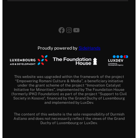
Facebook
Instagram
YouTube
Proudly powered by
SideHands
This website was upgraded within the framework of the project
“Empowering Romani Culture & Media”, a beneficiary initiative
under the grant scheme of the project “Innovation Catalyst
Initiative for Minorities”, implemented by The Foundation House
(formerly IPKO Foundation) as part of the project “Support to Civil
Society in Kosovo”, financed by the Grand Duchy of Luxembourg
and implemented by LuxDev.
The content of this website is the sole responsibility of Durmish
Asllano and does not necessarily reflect the views of the Grand
Duchy of Luxembourg or LuxDev.