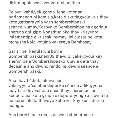
diskutingola vash ver verutni politika.
Pe ayni vahti,yek gendo lena kotor ani
parlamenaruni komisia,kote diskutingyola kris thay
kote gatisargyola vash sombershipaski
séance.Numay,Kosovako Sombershipe na agorinla
sheruno obligipe konstituciako thay krisyuno:
imlementipe e kriseski,numay ini alosaripe kota
manusha kola votuina vakergya Demhasay.
Sar si pe Regularuni buti e
Sombershipaski,neni39,thavd 3. vakergyola kay
sherunipe e Sombershipasko ulavla data thay
decisinla ano divuno rendo ini divuni séance e
Sombershipaski.
Ano thavd 4.kota akava neni
vakergyola”sombershipaske séance adikrgyona
may hari duy ver ano chon thay sherunipe ani
kooperacia kota grupe e deputetyengo ,na ovna te
adikeren akala thavdya koba ver kay konsiderina
manglo.
Ano bareshipa e decisipa vash ultimatum e