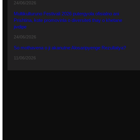
24/06/2026
Multikulturuno Festivali 2026 putergyola ofisialno ani
Prishtina, kote promovinla o diversiteti thay o khetane
jivdipe
24/06/2026
So mothavena o ji akanutne Alosaripyenge Rezultatya?
11/06/2026