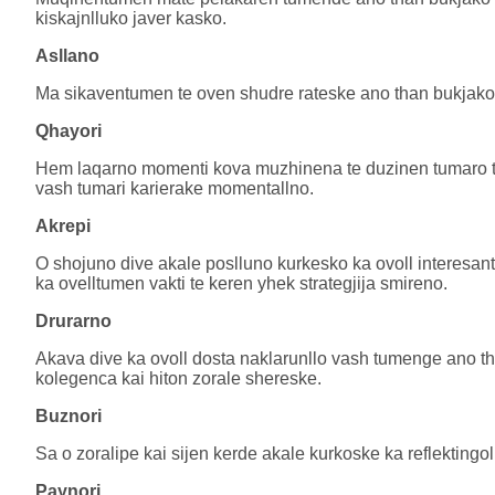
kiskajnlluko javer kasko.
Asllano
Ma sikaventumen te oven shudre rateske ano than bukjako le
Qhayori
Hem laqarno momenti kova muzhinena te duzinen tumaro tr
vash tumari karierake momentallno.
Akrepi
O shojuno dive akale poslluno kurkesko ka ovoll interesant
ka ovelltumen vakti te keren yhek strategjija smireno.
Drurarno
Akava dive ka ovoll dosta naklarunllo vash tumenge ano t
kolegenca kai hiton zorale shereske.
Buznori
Sa o zoralipe kai sijen kerde akale kurkoske ka reflektingo
Paynori