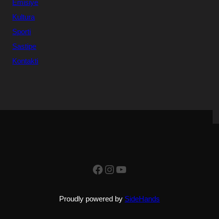
Emisiye
Kultura
Sporti
Sastipe
Kontakti
Facebook
Instagram
YouTube
Proudly powered by
SideHands