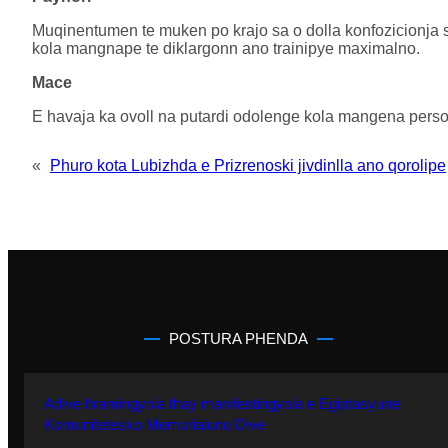
Muqinentumen te muken po krajo sa o dolla konfozicionja 
kola mangnape te diklargonn ano trainipye maximalno.
Mace
E havaja ka ovoll na putardi odolenge kola mangena pers
«
Phuro kota Lubizhda e Prizrenoski jivdinlla ano qorolipe
POSTURA PHENDA
Adive hramingyola thay manifestingyola e Egiptasyune
Komunitetesko Memorialuno Dive