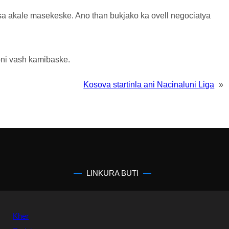
sa akale masekeske. Ano than bukjako ka ovell negociatya
oni vash kamibaske.
Kosova startinla ani Nacinaluni Liga
»
LINKURA BUTI
Kher