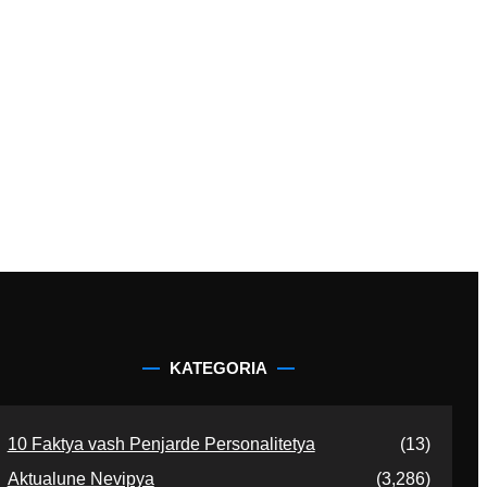
KATEGORIA
10 Faktya vash Penjarde Personalitetya
(13)
Aktualune Nevipya
(3,286)