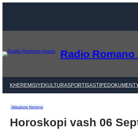
Skip
to
content
Radio Romano
KHER
EMISIYE
KULTURA
SPORTI
SASTIPE
DOKUMENT
Aktualune Nevipya
Horoskopi vash 06 Sep