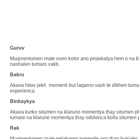
Guruv
Muqinentumen mate oven kotor ano projekatya hem o na k
nashalen tumaro vakti.
Bakro
Akava hitov jekh momenti but laqarno vash te dikhen tuma
experienca.
Binkaykya
Akava kurko situmen na klaruno momentya thay situmen pha
tumare na klarune momentya thay odolenca kolla situmen 
Rak
Muqinentumen mate pelakaren tumende ano than bukjako kota