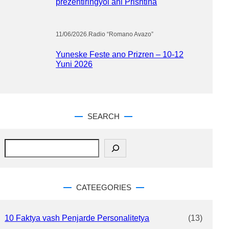
prezentiringyol ani Prishtina
11/06/2026
.
Radio “Romano Avazo”
Yuneske Feste ano Prizren – 10-12
Yuni 2026
SEARCH
S
e
a
r
c
CATEEGORIES
h
10 Faktya vash Penjarde Personalitetya
(13)