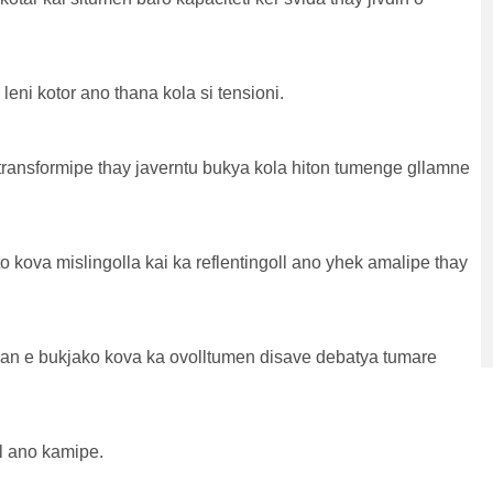
ni kotor ano thana kola si tensioni.
ansformipe thay javerntu bukya kola hiton tumenge gllamne
o kova mislingolla kai ka reflentingoll ano yhek amalipe thay
han e bukjako kova ka ovolltumen disave debatya tumare
ll ano kamipe.