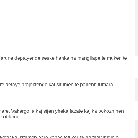
larune depatyende seske hanka na mangllape te muken te
re detaye projektengo kai situmen te pahenn tumara
re. Vakargolla kaj sijen yheka fazate kaj ka pokozhinen
problemi
r kai situmen baro kapaciteti ker svida thay jivdin o