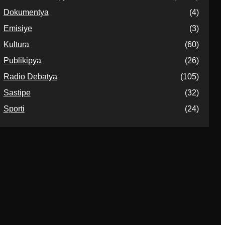
Dokumentya
(4)
Emisiye
(3)
Kultura
(60)
Publikipya
(26)
Radio Debatya
(105)
Sastipe
(32)
Sporti
(24)