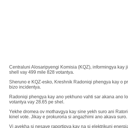
Centraluni Alosaripyengi Komisia (KQZ), informingya kay ji
shell vay 499 mile 828 votantya.
Sheruno e KQZ-esko, Kreshnik Radoniqi phengya kay o pr
bizo incidentya.
Radoniqi phengya kay ano yekhuno vahti sar akana ano lo
votantya vay 28.65 pe shel.
Yekhe dromea ov mothavgya kay sine yekh suro ani Ratorigu
kinel vote. Jikay e prokuroria si angazhimi ano akava suro.
Vi ayekha si nesave raportipya kay na si elektrikuni energi