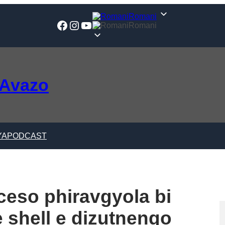
Romani
Facebook
Instagram
YouTube
Romani
 Avazo
YA
PODCAST
ceso phiravgyola bi
 shell e dizutnengo