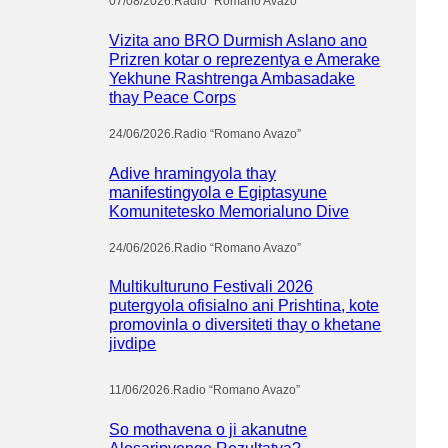
07/08/2026
.
Radio “Romano Avazo”
Vizita ano BRO Durmish Aslano ano
Prizren kotar o reprezentya e Amerake
Yekhune Rashtrenga Ambasadake
thay Peace Corps
24/06/2026
.
Radio “Romano Avazo”
Adive hramingyola thay
manifestingyola e Egiptasyune
Komunitetesko Memorialuno Dive
24/06/2026
.
Radio “Romano Avazo”
Multikulturuno Festivali 2026
putergyola ofisialno ani Prishtina, kote
promovinla o diversiteti thay o khetane
jivdipe
11/06/2026
.
Radio “Romano Avazo”
So mothavena o ji akanutne
Alosaripyenge Rezultatya?