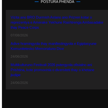
POSTURA PHENDA
Vizita ano BRO Durmish Aslano ano Prizren kotar o
reprezentya e Amerake Yekhune Rashtrenga Ambasadake
thay Peace Corps
07/08/2026
Adive hramingyola thay manifestingyola e Egiptasyune
Komunitetesko Memorialuno Dive
24/06/2026
Multikulturuno Festivali 2026 putergyola ofisialno ani
Prishtina, kote promovinla o diversiteti thay o khetane
jivdipe
24/06/2026