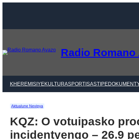
Skip
to
content
Radio Romano
KHER
EMISIYE
KULTURA
SPORTI
SASTIPE
DOKUMENT
Aktualune Nevipya
KQZ: O votuipasko pro
incidentyengo – 26.9 pe