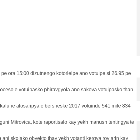
 pe ora 15:00 dizutnengo kotorleipe ano votuipe si 26.95 pe
oceso e votuipasko phiravgyola ano sakova votuipasko than
kalune alosaripya e bersheske 2017 votuinde 541 mile 834
ni Mitrovica, kote raportisalo kay yekh manush tentingya te
a ani skolako obyekto thay yekh votanti kergya rovlarin kay