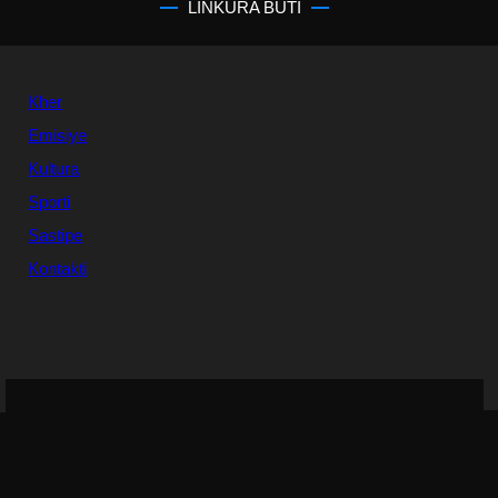
LINKURA BUTI
Kher
Emisiye
Kultura
Sporti
Sastipe
Kontakti