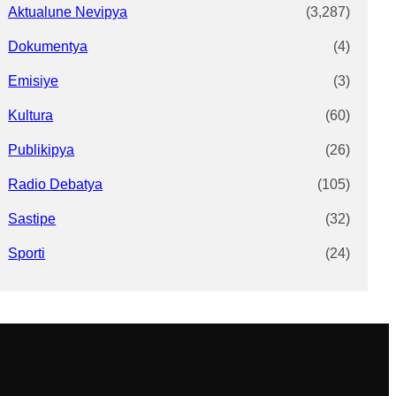
Aktualune Nevipya
(3,287)
Dokumentya
(4)
Emisiye
(3)
Kultura
(60)
Publikipya
(26)
Radio Debatya
(105)
Sastipe
(32)
Sporti
(24)