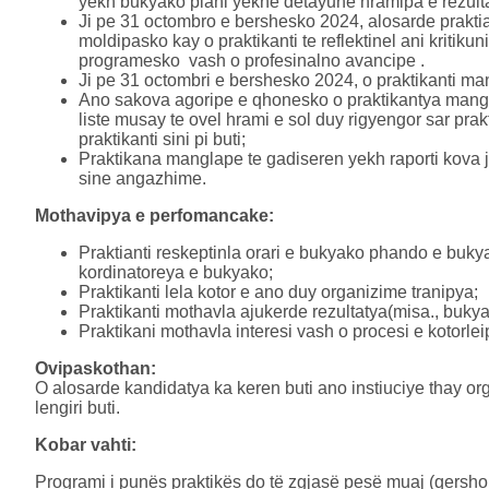
yekh bukyako plani yekhe detayune hramipa e rezult
Ji pe 31 octombro e bershesko 2024, alosarde praktia
moldipasko kay o praktikanti te reflektinel ani kriti
programesko vash o profesinalno avancipe .
Ji pe 31 octombri e bershesko 2024, o praktikanti m
Ano sakova agoripe e qhonesko o praktikantya mangla
liste musay te ovel hrami e sol duy rigyengor sar prak
praktikanti sini pi buti;
Praktikana manglape te gadiseren yekh raporti kova 
sine angazhime.
Mothavipya e perfomancake:
Praktianti reskeptinla orari e bukyako phando e buk
kordinatoreya e bukyako;
Praktikanti lela kotor e ano duy organizime tranipya;
Praktikanti mothavla ajukerde rezultatya(misa., bukyak
Praktikani mothavla interesi vash o procesi e kotorle
Ovipaskothan:
O alosarde kandidatya ka keren buti ano instiuciye thay org
lengiri buti.
Kobar vahti:
Programi i punës praktikës do të zgjasë pesë muaj (qershor