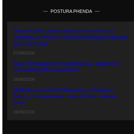
POSTURA PHENDA
Vizita ano BRO Durmish Aslano ano Prizren kotar o
reprezentya e Amerake Yekhune Rashtrenga Ambasadake
thay Peace Corps
07/08/2026
Adive hramingyola thay manifestingyola e Egiptasyune
Komunitetesko Memorialuno Dive
24/06/2026
Multikulturuno Festivali 2026 putergyola ofisialno ani
Prishtina, kote promovinla o diversiteti thay o khetane
jivdipe
24/06/2026