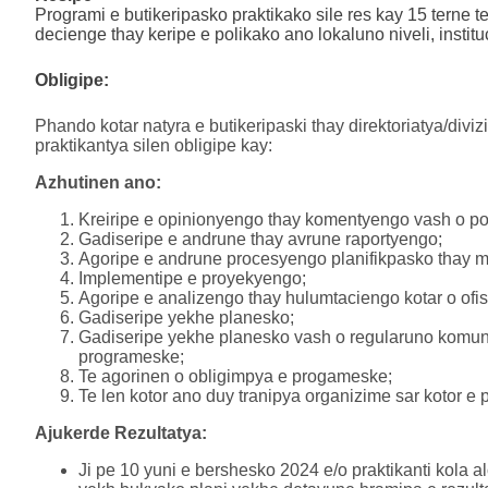
Programi e butikeripasko praktikako sile res kay 15 terne 
decienge thay keripe e polikako ano lokaluno niveli, institu
Obligipe:
Phando kotar natyra e butikeripaski thay direktoriatya/diviz
praktikantya silen obligipe kay:
Azhutinen ano:
Kreiripe e opinionyengo thay komentyengo vash o pol
Gadiseripe e andrune thay avrune raportyengo;
Agoripe e andrune procesyengo planifikpasko thay m
Implementipe e proyekyengo;
Agoripe e analizengo thay hulumtaciengo kotar o ofisi
Gadiseripe yekhe planesko;
Gadiseripe yekhe planesko vash o regularuno komun
programeske;
Te agorinen o obligimpya e progameske;
Te len kotor ano duy tranipya organizime sar kotor e
Ajukerde Rezultatya:
Ji pe 10 yuni e bershesko 2024 e/o praktikanti kola a