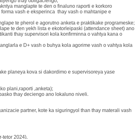
atyengo thay obligaciengo;
kntya manglapte te den o finaluno raporti e korkoro
kuni forma vash e eksperinca thay vash o mahtanipe e
anglape te pherol e agorutno anketa e praktikake programeske;
pe te den yekh lista e ekotorleipaski (attendance sheet) ano
tikanti thay supervisori kola konfirminna o vahtya kana o
janglarla e D+ vash o buhya kola agorime vash o vahtya kola
yake planeya kova si dakordimo e supervisoreya yase
o plani,raporti ,anketa);
ipasko thay deciengo ano lokaluno niveli.
anizacie partner, kote ka siguringyol than thay materali vash
-tetor 2024).