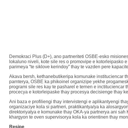
Demokraci Plus (D+), ano partneriteti OSBE-esko misiones
lokaluno niveli, kote sile res o promovipe e kotorleipasko 
parimeya “te siklove kerindoy” thay te vazden pere kapacite
Akava bersh, kethanebutikeripa komunake instituciencar th
parnterya, OSBE ka phikoinel organizipe yekhe progamesko
programi sile res kay te pasharel e ternen e inctituciencar
procecya e kotorleipaske thay procesya decisienge thay ker
Ani baza e profiliengi thay intervistengi e aplikantyengi tha
organizaciye kola si partneri, praktikantya/ya ka alosargyon
direktoriyatya e komunake thay OKA-ya partnerya ani sah Kos
khargyon te oven supervisorya kola ka orientinen thay monit
Resipe