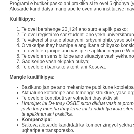
Programi e butikeripasko ani praktika si te ovel 5 qhonya 
Alosarde kandidatya manglape te oven ano instituciye may 
Kulifikipya:
Te ovel bershenge 20 ji 24 ano suro e aplikipasko;
Te ovel registrimo sar studenti ano yekh universitaru
Te vakerel shuka e albanyuni, srbyuni qhib, yase sol
O vakeripe thay hramipe e anglikana chibyako konsid
Te ovelolen janipe ano vastipe e aplikacinegyo e Wi
Te ovelolen sensibilizipe ano situaciye vash yekhuno 
Gadiseripe vash ekipaka bukya;
Te ovelolen bankako akonti ani Kosova.
Mangle kualifikipya:
Bazikuno janipe ano mekanizme publikune kotoleipas
Aktualuno kotorleipe ano ternenge strukture, yase org
Te ovelole kontributi sar volneteri thay aktivisti.
Hramipe: Ini D+ thay OSBE siton dikhat vash te promov
juvla thay mursha thay terne ini kandidatya kola sil
te aplikinen ani praktika.
Kompenzipe:
Sakova alosardo kandidati ka kompenzingyol yekha s
uqharipe e transporesko.