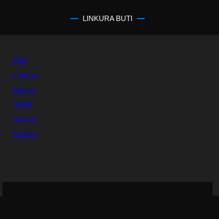
LINKURA BUTI
Kher
Emisiye
Kultura
Sporti
Sastipe
Kontakti