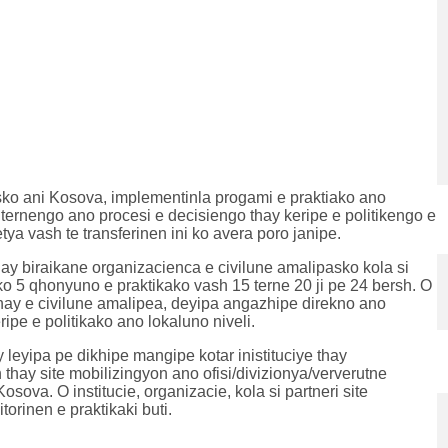
ko ani Kosova, implementinla progami e praktiako ano
e ternengo ano procesi e decisiengo thay keripe e politikengo e
tya vash te transferinen ini ko avera poro janipe.
ay biraikane organizacienca e civilune amalipasko kola si
 5 qhonyuno e praktikako vash 15 terne 20 ji pe 24 bersh. O
 thay e civilune amalipea, deyipa angazhipe direkno ano
ipe e politikako ano lokaluno niveli.
y leyipa pe dikhipe mangipe kotar inistituciye thay
 thay site mobilizingyon ano ofisi/divizionya/ververutne
ova. O institucie, organizacie, kola si partneri site
orinen e praktikaki buti.