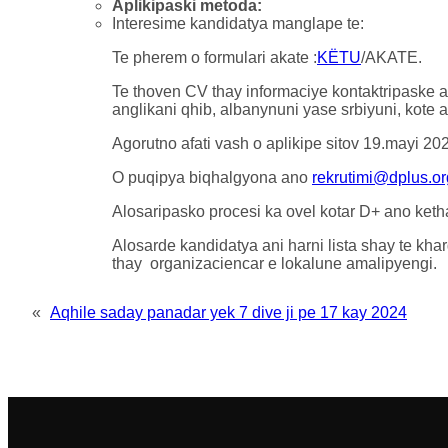
Aplikipaski metoda:
Interesime kandidatya manglape te:
Te pherem o formulari akate :
KËTU
/AKATE.
Te thoven CV thay informaciye kontaktripaske 
anglikani qhib, albanynuni yase srbiyuni, kote 
Agorutno afati vash o aplikipe sitov 19.mayi 20
O puqipya biqhalgyona ano
rekrutimi@dplus.or
Alosaripasko procesi ka ovel kotar D+ ano ket
Alosarde kandidatya ani harni lista shay te khar
thay organizaciencar e lokalune amalipyengi.
«
Aqhile saday panadar yek 7 dive ji pe 17 kay 2024