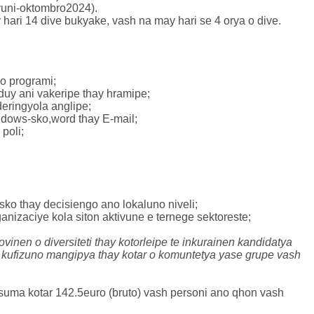
(yuni-oktombro2024).
hari 14 dive bukyake, vash na may hari se 4 orya o dive.
no programi;
 duy ani vakeripe thay hramipe;
eringyola anglipe;
ndows-sko,word thay E-mail;
poli;
ko thay decisiengo ano lokaluno niveli;
anizaciye kola siton aktivune e ternege sektoreste;
inen o diversiteti thay kotorleipe te inkurainen kandidatya
en kufizuno mangipya thay kotar o komuntetya yase grupe vash
uma kotar 142.5euro (bruto) vash personi ano qhon vash