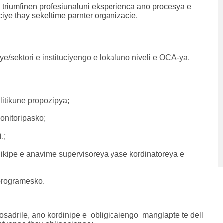
te triumfinen profesiunaluni eksperienca ano procesya e
ciye thay sekeltime parnter organizacie.
iye/sektori e instituciyengo e lokaluno niveli e OCA-ya,
itikune propozipya;
onitoripasko;
.;
ikipe e anavime supervisoreya yase kordinatoreya e
 programesko.
losadrile, ano kordinipe e obligicaiengo manglapte te dell