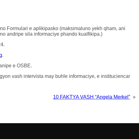
ano Formulari e aplikipasko (maksimaluno yekh qham, ani
ano andripe sila informaciye phando kualfikipa.)
24.
g
.
hanipe e OSBE.
gyon vash intervista may buhle informaciye, e instituciencar
10 FAKTYA VASH “Angela Merkel”
»