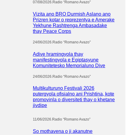
07/08/2026
.
Radio “Romano Avazo”
Vizita ano BRO Durmish Aslano ano
Prizren kotar o reprezentya e Amerake
Yekhune Rashtrenga Ambasadake
thay Peace Corps
24/06/2026
.
Radio “Romano Avazo”
Adive hramingyola thay
manifestingyola e Egiptasyune
Komunitetesko Memorialuno Dive
24/06/2026
.
Radio “Romano Avazo”
Multikulturuno Festivali 2026
putergyola ofisialno ani Prishtina, kote
promovinla o diversiteti thay o khetane
jivdipe
11/06/2026
.
Radio “Romano Avazo”
So mothavena o ji akanutne