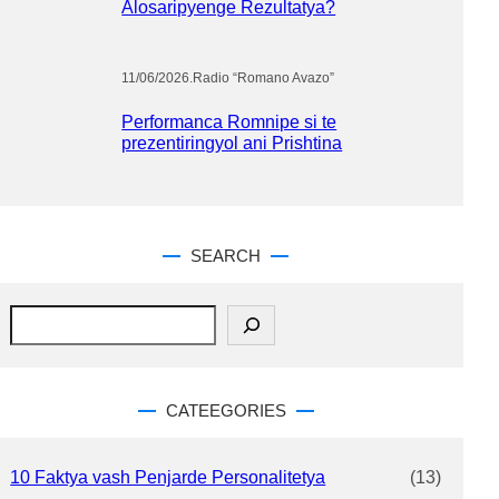
Alosaripyenge Rezultatya?
11/06/2026
.
Radio “Romano Avazo”
Performanca Romnipe si te
prezentiringyol ani Prishtina
SEARCH
S
e
a
r
c
CATEEGORIES
h
10 Faktya vash Penjarde Personalitetya
(13)