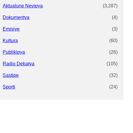
Aktualune Nevipya
(3,287)
Dokumentya
(4)
Emisiye
(3)
Kultura
(60)
Publikipya
(26)
Radio Debatya
(105)
Sastipe
(32)
Sporti
(24)