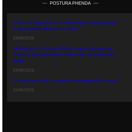
POSTURA PHENDA
Adive hramingyola thay manifestingyola e Egiptasyune
Komunitetesko Memorialuno Dive
24/06/2026
Multikulturuno Festivali 2026 putergyola ofisialno ani
Prishtina, kote promovinla o diversiteti thay o khetane
jivdipe
24/06/2026
So mothavena o ji akanutne Alosaripyenge Rezultatya?
11/06/2026