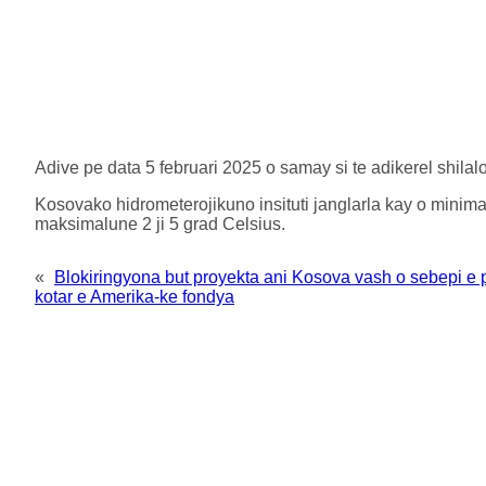
Adive pe data 5 februari 2025 o samay si te adikerel shil
Kosovako hidrometerojikuno insituti janglarla kay o minimal
maksimalune 2 ji 5 grad Celsius.
«
Blokiringyona but proyekta ani Kosova vash o sebepi e 
kotar e Amerika-ke fondya