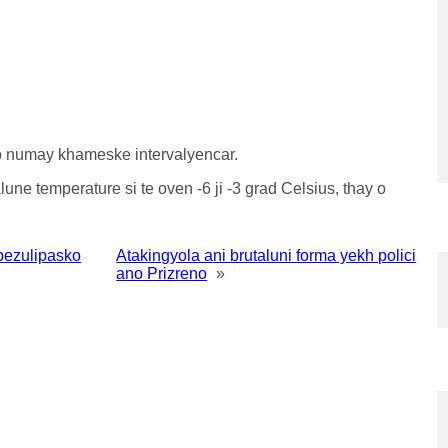
alo numay khameske intervalyencar.
une temperature si te oven -6 ji -3 grad Celsius, thay o
pezulipasko
Atakingyola ani brutaluni forma yekh polici
ano Prizreno
»