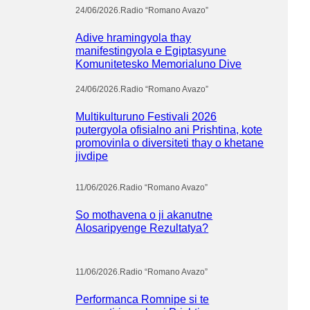
24/06/2026
.
Radio “Romano Avazo”
Adive hramingyola thay
manifestingyola e Egiptasyune
Komunitetesko Memorialuno Dive
24/06/2026
.
Radio “Romano Avazo”
Multikulturuno Festivali 2026
putergyola ofisialno ani Prishtina, kote
promovinla o diversiteti thay o khetane
jivdipe
11/06/2026
.
Radio “Romano Avazo”
So mothavena o ji akanutne
Alosaripyenge Rezultatya?
11/06/2026
.
Radio “Romano Avazo”
Performanca Romnipe si te