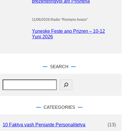
prezentiringyol ani Prishtina
11/06/2026
.
Radio “Romano Avazo”
Yuneske Feste ano Prizren – 10-12
Yuni 2026
SEARCH
S
e
a
r
c
CATEEGORIES
h
10 Faktya vash Penjarde Personalitetya
(13)