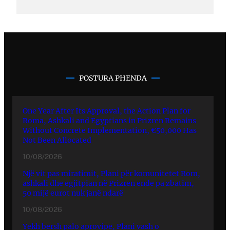
POSTURA PHENDA
One Year After Its Approval, the Action Plan for
Roma, Ashkali and Egyptians in Prizren Remains
Without Concrete Implementation, €50,000 Has
Not Been Allocated
10/08/2026
Një vit pas miratimit, Plani për komunitetet Rom,
ashkali dhe egjitpian në Prizren ende pa zbatim,
50 mijë eurot nuk janë ndarë
10/08/2026
Yekh bersh palo aprovipe, Plani vash o