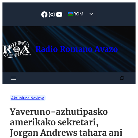
Skip
to
Facebook
Instagram
YouTube
ROM
content
EN
Radio Romano Avazo
Search
Aktualune Nevipya
Yaveruno-azhutipasko
amerikako sekretari,
Jorgan Andrews tahara ani