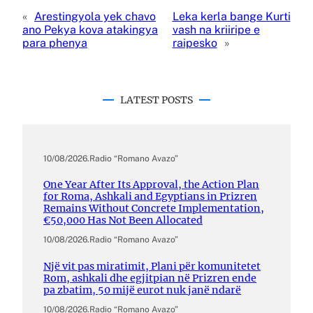
«
Arestingyola yek chavo
Leka kerla bange Kurti
ano Pekya kova atakingya
vash na kriiripe e
para phenya
raipesko
»
LATEST POSTS
10/08/2026
.
Radio “Romano Avazo”
One Year After Its Approval, the Action Plan
for Roma, Ashkali and Egyptians in Prizren
Remains Without Concrete Implementation,
€50,000 Has Not Been Allocated
10/08/2026
.
Radio “Romano Avazo”
Një vit pas miratimit, Plani për komunitetet
Rom, ashkali dhe egjitpian në Prizren ende
pa zbatim, 50 mijë eurot nuk janë ndarë
10/08/2026
.
Radio “Romano Avazo”