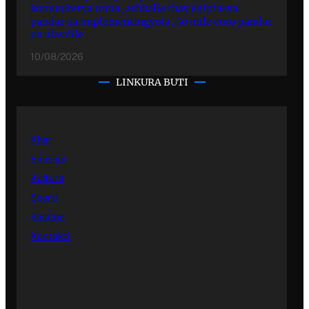
komunitetya roma, ashkalie thay egiptasya
pandar na implementingyola, 50 mile euro pandar
na ulavdile
10/08/2026
LINKURA BUTI
Kher
Emisiye
Kultura
Sporti
Sastipe
Kontakti