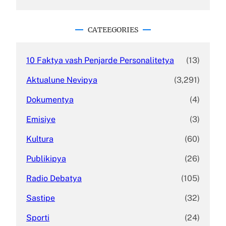
a
r
c
CATEEGORIES
h
10 Faktya vash Penjarde Personalitetya
(13)
Aktualune Nevipya
(3,291)
Dokumentya
(4)
Emisiye
(3)
Kultura
(60)
Publikipya
(26)
Radio Debatya
(105)
Sastipe
(32)
Sporti
(24)