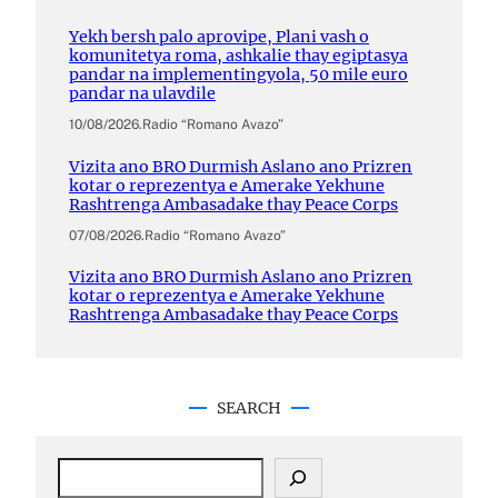
Yekh bersh palo aprovipe, Plani vash o
komunitetya roma, ashkalie thay egiptasya
pandar na implementingyola, 50 mile euro
pandar na ulavdile
10/08/2026
.
Radio “Romano Avazo”
Vizita ano BRO Durmish Aslano ano Prizren
kotar o reprezentya e Amerake Yekhune
Rashtrenga Ambasadake thay Peace Corps
07/08/2026
.
Radio “Romano Avazo”
Vizita ano BRO Durmish Aslano ano Prizren
kotar o reprezentya e Amerake Yekhune
Rashtrenga Ambasadake thay Peace Corps
SEARCH
S
e