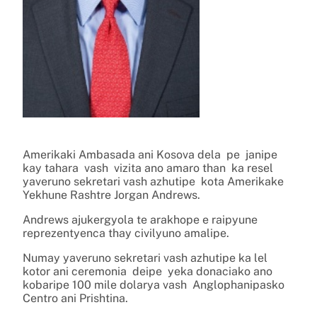
Amerikaki Ambasada ani Kosova dela pe janipe
kay tahara vash vizita ano amaro than ka resel
yaveruno sekretari vash azhutipe kota Amerikake
Yekhune Rashtre Jorgan Andrews.
Andrews ajukergyola te arakhope e raipyune
reprezentyenca thay civilyuno amalipe.
Numay yaveruno sekretari vash azhutipe ka lel
kotor ani ceremonia deipe yeka donaciako ano
kobaripe 100 mile dolarya vash Anglophanipasko
Centro ani Prishtina.