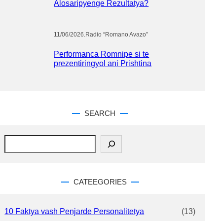
Alosaripyenge Rezultatya?
11/06/2026
.
Radio “Romano Avazo”
Performanca Romnipe si te
prezentiringyol ani Prishtina
SEARCH
S
e
a
r
c
CATEEGORIES
h
10 Faktya vash Penjarde Personalitetya
(13)