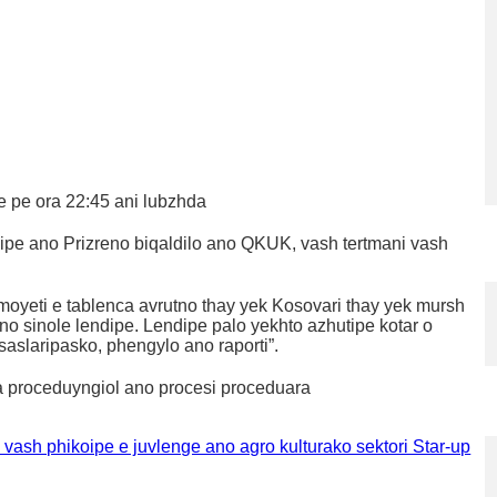
ve pe ora 22:45 ani lubzhda
uipe ano Prizreno biqaldilo ano QKUK, vash tertmani vash
tmoyeti e tablenca avrutno thay yek Kosovari thay yek mursh
no sinole lendipe. Lendipe palo yekhto azhutipe kotar o
aslaripasko, phengylo ano raporti”.
 ka proceduyngiol ano procesi proceduara
 vash phikoipe e juvlenge ano agro kulturako sektori Star-up