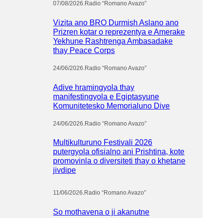
07/08/2026
.
Radio “Romano Avazo”
Vizita ano BRO Durmish Aslano ano
Prizren kotar o reprezentya e Amerake
Yekhune Rashtrenga Ambasadake
thay Peace Corps
24/06/2026
.
Radio “Romano Avazo”
Adive hramingyola thay
manifestingyola e Egiptasyune
Komunitetesko Memorialuno Dive
24/06/2026
.
Radio “Romano Avazo”
Multikulturuno Festivali 2026
putergyola ofisialno ani Prishtina, kote
promovinla o diversiteti thay o khetane
jivdipe
11/06/2026
.
Radio “Romano Avazo”
So mothavena o ji akanutne