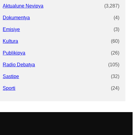
Aktualune Nevipya
(3,287)
Dokumentya
(4)
Emisiye
(3)
Kultura
(60)
Publikipya
(26)
Radio Debatya
(105)
Sastipe
(32)
Sporti
(24)