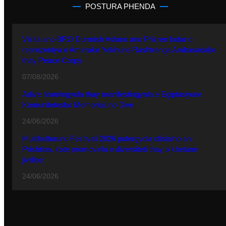
POSTURA PHENDA
Vizita ano BRO Durmish Aslano ano Prizren kotar o
reprezentya e Amerake Yekhune Rashtrenga Ambasadake
thay Peace Corps
07/08/2026
Adive hramingyola thay manifestingyola e Egiptasyune
Komunitetesko Memorialuno Dive
24/06/2026
Multikulturuno Festivali 2026 putergyola ofisialno ani
Prishtina, kote promovinla o diversiteti thay o khetane
jivdipe
24/06/2026