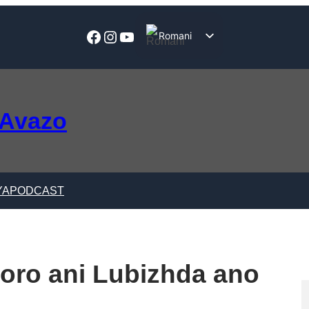
Facebook
Instagram
YouTube
Romani
English
 Avazo
YA
PODCAST
oro ani Lubizhda ano