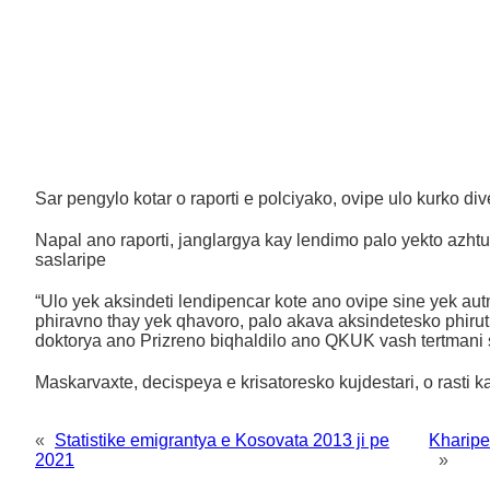
Sar pengylo kotar o raporti e polciyako, ovipe ulo kurko di
Napal ano raporti, janglargya kay lendimo palo yekto azht
saslaripe
“Ulo yek aksindeti lendipencar kote ano ovipe sine yek au
phiravno thay yek qhavoro, palo akava aksindetesko phirut
doktorya ano Prizreno biqhaldilo ano QKUK vash tertmani s
Maskarvaxte, decispeya e krisatoresko kujdestari, o rasti
«
Statistike emigrantya e Kosovata 2013 ji pe
Kharipe
2021
»