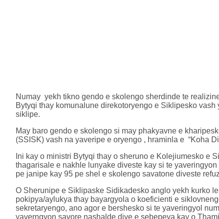
Numay yekh tikno gendo e skolengo sherdinde te realizinen
Bytyqi thay komunalune direkotoryengo e Siklipesko vash
siklipe.
May baro gendo e skolengo si may phakyavne e kharipesko
(SSISK) vash na yaveripe e oryengo , hraminla e “Koha Dit
Ini kay o ministri Bytyqi thay o sheruno e Kolejiumesko e
thagarisale e nakhle lunyake diveste kay si te yaveringyon
pe janipe kay 95 pe shel e skolengo savatone diveste refuz
O Sherunipe e Siklipaske Sidikadesko anglo yekh kurko lel
pokipya/aylukya thay bayargyola o koeficienti e siklovne
sekretaryengo, ano agor e bershesko si te yaveringyol numa
yaverngyon savore nashalde dive e sebepeya kay o Thami v