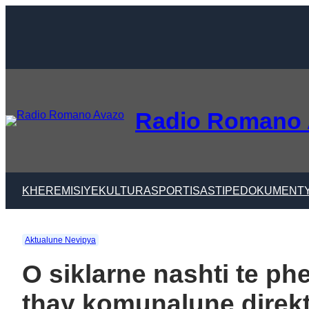
Skip
to
content
Radio Romano
KHER
EMISIYE
KULTURA
SPORTI
SASTIPE
DOKUMENT
Aktualune Nevipya
O siklarne nashti te p
thay komunalune direk