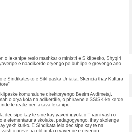
 o lekanipe reslo mashkar o ministri e Siklipesko, Shyqiri
 yaveripe e naadikerde oryengo pe buhlipe e grevengo ano
 e Sindikatesko e Siklipaska Uniaka, Skencia thay Kultura
ore”.
 Siklipaske komunalune direktoryengo Besim Avdimetaj,
 sah o orya kola na adikerdile, o phiravne e SSISK-ke kerde
inde te realizinen akava lekanipe.
a decisipe kay te sine kay yaveringyola o Thami vash o
ngo e elementaruna skolake, pedagogyengo, thay skolenge
y yekh kurko. E Sindikata lela decisipe kay te na
ash o greve na obliginla o yaveripe e oryengo.