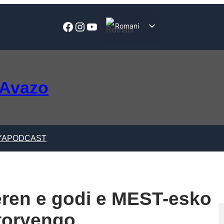
Facebook
Instagram
YouTube
Romani
English
 Avazo
YA
PODCAST
heren e godi e MEST-esko
toryengo