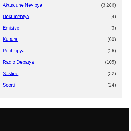
Aktualune Nevipya
(3,286)
Dokumentya
(4)
Emisiye
(3)
Kultura
(60)
Publikipya
(26)
Radio Debatya
(105)
Sastipe
(32)
Sporti
(24)