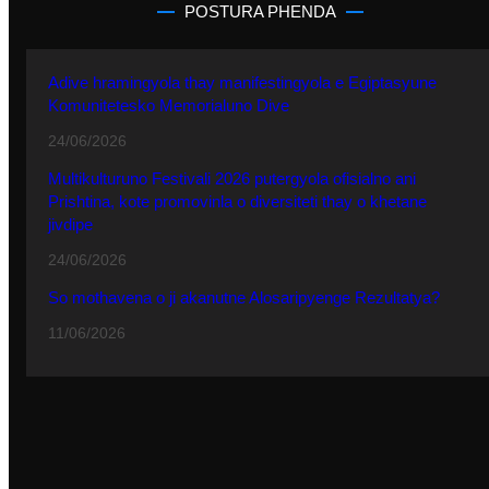
POSTURA PHENDA
Adive hramingyola thay manifestingyola e Egiptasyune
Komunitetesko Memorialuno Dive
24/06/2026
Multikulturuno Festivali 2026 putergyola ofisialno ani
Prishtina, kote promovinla o diversiteti thay o khetane
jivdipe
24/06/2026
So mothavena o ji akanutne Alosaripyenge Rezultatya?
11/06/2026