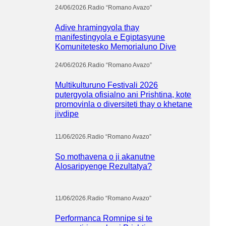
24/06/2026
.
Radio “Romano Avazo”
Adive hramingyola thay
manifestingyola e Egiptasyune
Komunitetesko Memorialuno Dive
24/06/2026
.
Radio “Romano Avazo”
Multikulturuno Festivali 2026
putergyola ofisialno ani Prishtina, kote
promovinla o diversiteti thay o khetane
jivdipe
11/06/2026
.
Radio “Romano Avazo”
So mothavena o ji akanutne
Alosaripyenge Rezultatya?
11/06/2026
.
Radio “Romano Avazo”
Performanca Romnipe si te