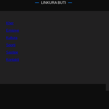
LINKURA BUTI
Kher
Emisiye
Kultura
Sporti
Sastipe
Kontakti