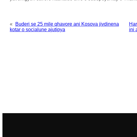
«
Buderi se 25 mile qhavore ani Kosova jivdinena
Har
kotar o socialune ajutipya
ini