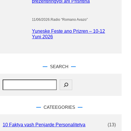
prezentiringyol ani Prishtina
11/06/2026
.
Radio “Romano Avazo”
Yuneske Feste ano Prizren – 10-12
Yuni 2026
SEARCH
S
e
a
r
c
CATEEGORIES
h
10 Faktya vash Penjarde Personalitetya
(13)